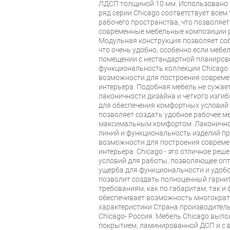
ЛДСП толщиной 10 мм. Использовано 
ряд серии Chicago соответствует все
рабочего пространства, что позволяет
современные мебельные композиции 
Модульная конструкция позволяет со
что очень удобно, особенно если мебе
помещении с нестандартной планировк
функциональность коллекции Chicago
возможности для построения совреме
интерьера. Подобная мебель не сужает
лаконичности дизайна и четкого изгиб
для обеспечения комфортных условий
позволяет создать удобное рабочее ме
максимальным комфортом. Лаконичнос
линий и функциональность изделий п
возможности для построения совреме
интерьера. Chicago - это отличное ре
условий для работы, позволяющее оп
ущерба для функциональности и удобс
позволит создать полноценный гарни
требованиям, как по габаритам, так и
обеспечивает возможность многократн
характеристики Страна производитель
Chicago- Россия. Мебель Chicago вып
покрытием, ламинированной ДСП и с 