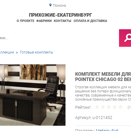
Помона
ПРИХОЖИЕ-ЕКАТЕРИНБУРГ
О ПРОЕКТЕ
ФАБРИКИ
КОНТАКТЫ
ОПЛАТА И ДОСТАВКА
ллекции
Готовые комплекты
КОМПЛЕКТ МЕБЕЛИ ДЛЯ
POINTEX CHICAGO 02 ВЕ
Строгая коллекция мебели для к
решения без потери функционал
качества, современные и качест
основные преимущества серии Ch
Рейтинг:
(
Артикул:
u-0121452
Продавец:
Мебель-Екб