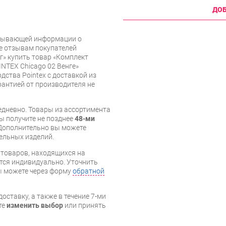
ДОБ
рпывающей информации о
же отзывам покупателей
» купить товар «Комплект
NTEX Chicago 02 Венге»
ства Pointex с доставкой из
арантией от производителя не
дневно. Товары из ассортимента
вы получите не позднее
48-ми
Дополнительно вы можете
бельных изделий.
я товаров, находящихся на
тся индивидуально. Уточнить
вы можете через форму
обратной
оставку, а также в течение 7-ми
те
изменить выбор
или принять