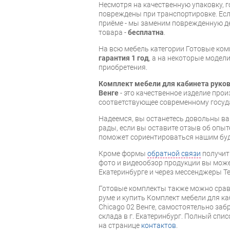
Несмотря на качественную упаковку, 
повреждены при транспортировке. Есл
приёме - мы заменим поврежденную д
товара -
бесплатна
.
На всю мебель категории Готовые ко
гарантия 1 год
, а на некоторые модели
приобретения.
Комплект мебели для кабинета руков
Венге
- это качественное изделие про
соответствующее современному госуд
Надеемся, вы останетесь довольны ва
рады, если вы оставите отзыв об опыт
поможет сориентироваться нашим бу
Кроме формы
обратной связи
получит
фото и видеообзор продукции вы может
Екатеринбурге и через мессенджеры Te
Готовые комплекты также можно срав
руме и купить Комплект мебели для к
Chicago 02 Венге, самостоятельно заб
склада в г. Екатеринбург. Полный спи
на странице
контактов
.