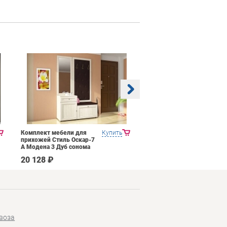
Комплект мебели для
Купить
Прихожая Mobi Трувор
прихожей Стиль Оскар-7
15.120
А Модена 3 Дуб сонома
светлый Крем
20 128 ₽
14 026 ₽
воза