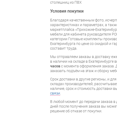
столешниц из ПВХ
Условия покупки
Благодаря качественным фото, исче
характеристиках и параметрах, а так
маркетплэйса «Прихожие-Екатеринбург
мебели для кабинета руководителя POI
категории Готовые комплекты производ
Екатеринбурга по цене со скидкой и г
составит труда.
Мы отправляем заказы в доставку еже
в наличии на складе в Екатеринбурге 
часов
с момента оформления заказа. 
заказать подъём на этаж и сборку ме
Срок доставки в другие регионы, и дл
складах производителей, рассчитывае
наличие, срок и стоимость доставки 
связи
.
В любой момент до передачи заказа в д
дней после получения заказа вы може
решение об отказе от покупки.