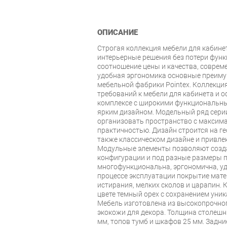
ОПИСАНИЕ
Строгая коллекция мебели для кабине
интерьерные решения без потери фун
соотношение цены и качества, соврем
удобная эргономика основные преимущ
мебельной фабрики Pointex. Коллекци
требований к мебели для кабинета и 
комплексе с широкими функциональн
ярким дизайном. Модельный ряд серии
организовать пространство с макси
практичностью. Дизайн строится на ге
также классическом дизайне и привле
Модульные элементы позволяют созд
конфигурации и под разные размеры п
многофункциональна, эргономична, уд
процессе эксплуатации покрытие мате
истирания, мелких сколов и царапин. 
цвете темный орех с сохранением уник
Мебель изготовлена из высокопрочно
экокожи для декора. Толщина столешн
мм, топов тумб и шкафов 25 мм. Задни