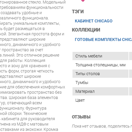
тонированное стекло. Модельный
м требованиям функциональности
ТЭГИ
 создавать удобные и
различного функционала.
КАБИНЕТ CHICAGO
бирать уникальные комплекты,
ль будет размещаться в
КОЛЛЕКЦИИ
ой. Элегантная простота форм и
 представляют широкие
ГОТОВЫЕ КОМПЛЕКТЫ CHI
нного, динамичного и удобного
 пространство за счет
а линий. Это отличное решение
Стиль мебели
 для работы. Коллекция
Толщина столешницы, мм
сто и зону для хранения с
ть форм, строгая четкость
Типы столов
редставляют широкие
нного, динамичного и удобного
Тумбы
шение для обеспечения комфортных
Материал
тимизировать пространство без
тва. Широкая база элементов
Цвет
тур, отвечающий всем
 функционалу. Фурнитура
ой сборки. Технические
ОТЗЫВЫ
 кабинета для руководителя
олнена из МДФ с матовым
Пока нет отзывов, поделитесь
вставками из экокожи. Кромка