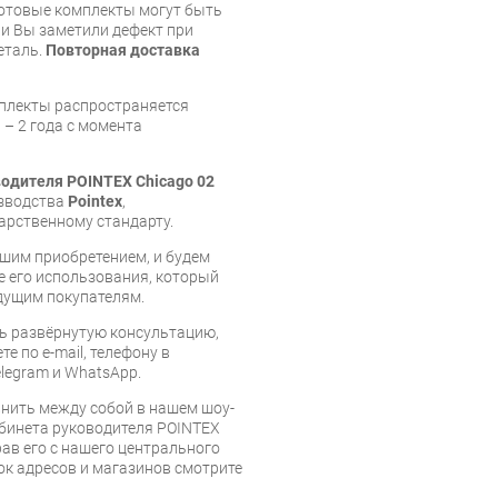
готовые комплекты могут быть
и Вы заметили дефект при
еталь.
Повторная доставка
мплекты распространяется
 – 2 года с момента
одителя POINTEX Chicago 02
изводства
Pointex
,
арственному стандарту.
шим приобретением, и будем
е его использования, который
дущим покупателям.
ь развёрнутую консультацию,
е по e-mail, телефону в
legram и WhatsApp.
нить между собой в нашем шоу-
абинета руководителя POINTEX
рав его с нашего центрального
сок адресов и магазинов смотрите