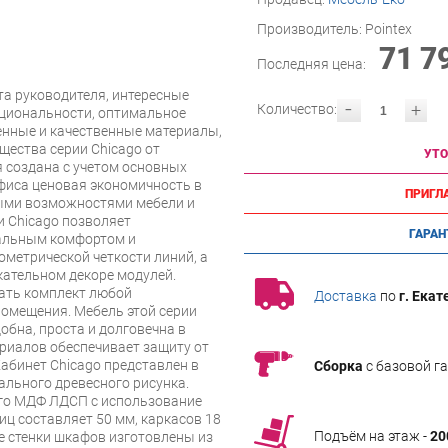
Производитель:
Pointex
71 7
Последняя цена:
та руководителя, интересные
-
+
Количество:
кциональности, оптимальное
енные и качественные материалы,
ества серии Chicago от
УТО
я создана с учетом основных
офиса ценовая экономичность в
ПРИГЛ
ыми возможностями мебели и
 Chicago позволяет
ГАРАН
мальным комфортом и
ометрической четкости линий, а
кательном декоре модулей.
ать комплект любой
Доставка
по
г. Екат
омещения. Мебель этой серии
обна, проста и долговечна в
риалов обеспечивает защиту от
Кабинет Chicago представлен в
Сборка
с базовой г
ального древесного рисунка.
го МДФ ЛДСП с использование
иц составляет 50 мм, каркасов 18
Подъём на этаж -
20
е стенки шкафов изготовлены из