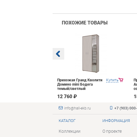
ПОХОЖИЕ ТОВАРЫ
Яна Инна-3
Купить
Прихожая Гранд Кволити
Купить
П
етлый
Домино mini Бодега
А
темый/светлый
с
₽
12 760 ₽
1
info@hall-ekb.ru
+7 (903) 000
КАТАЛОГ
ИНФОРМАЦИЯ
Коллекции
О проекте