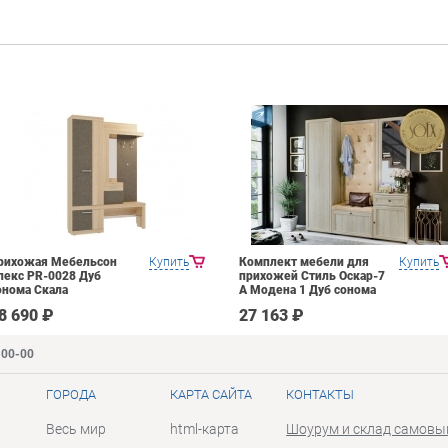
рихожая Мебельсон
Купить
Комплект мебели для
Купить
лекс PR-0028 Дуб
прихожей Стиль Оскар-7
онома Скала
А Модена 1 Дуб сонома
светлый Крем
8 690 ₽
27 163 ₽
-00-00
ГОРОДА
КАРТА САЙТА
КОНТАКТЫ
Весь мир
html-карта
Шоурум и склад самовы