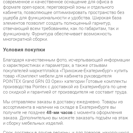
отвечающий всем требованиям, как по габаритам, так и
функционалу. Фурнитура обеспечивает возможность
многократной сборки.
Условия покупки
Благодаря качественным фото, исчерпывающей информации
о характеристиках и параметрах, а также отзывам
покупателей маркетплэйса «Прихожие-Екатеринбург» купить
товар «Комплект мебели для кабинета руководителя
POINTEX Grand GRN 03 Орех» категории Готовые комплекты
производства Pointex с доставкой из Екатеринбурга по цене
со скидкой и гарантией от производителя не составит труда.
Мы отправляем заказы в доставку ежедневно. Товары из
ассортимента в наличии на складе в Екатеринбурге вы
получите не позднее
48-ми часов
с момента оформления
заказа. Дополнительно вы можете заказать подъём на этаж
и сборку мебельных изделий.
Срок доставки в другие регионы, и для товаров, находящихся
на складах производителей, рассчитывается индивидуально.
Уточнить наличие, срок и стоимость доставки вы можете
через форму
обратной связи
.
В любой момент до передачи заказа в доставку, а также в
течение 7-ми дней после получения заказа вы можете