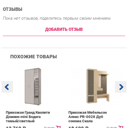
ПОХОЖИЕ ТОВАРЫ
Прихожая Гранд Кволити
Прихожая Мебельсон
К
Домино mini Бодега
Алекс PR-0028 Дуб
п
темый/светлый
сонома Скала
А
с
12 760 ₽
18 690 ₽
Купить
Купить
info@hall-ekb.ru
+7 (903) 000-00-00
КАТАЛОГ
ИНФОРМАЦИЯ
ГОРОДА
Коллекции
О проекте
Весь мир
Вешалки
Контакты
Екатеринбург