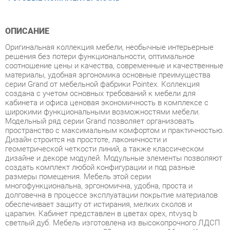
ОПИСАНИЕ
Оригинальная коллекция мебели, необычные интерьерные
решения без потери функциональности, оптимальное
соотношение цены и качества, современные и качественные
материалы, удобная эргономика основные преимущества
серии Grand от мебельной фабрики Pointex. Коллекция
создана с учетом основных требований к мебели для
кабинета и офиса ценовая экономичность в комплексе с
широкими функциональными возможностями мебели.
Модельный ряд серии Grand позволяет организовать
пространство с максимальным комфортом и практичностью.
Дизайн строится на простоте, лаконичности и
геометрической четкости линий, а также классическом
дизайне и декоре модулей. Модульные элементы позволяют
создать комплект любой конфигурации и под разные
размеры помещения. Мебель этой серии
многофункциональна, эргономична, удобна, проста и
долговечна в процессе эксплуатации покрытие материалов
обеспечивает защиту от истирания, мелких сколов и
царапин. Кабинет представлен в цветах орех, ntvysq b
светлый дуб. Мебель изготовлена из высокопрочного ЛДСП
толщина столешниц и опор 32 мм, каркасов - 16 мм. Кромка
столешниц из ПВХ 2 мм - прочного, высококачественного и
механически выносливого материала. Задние стенки
шкафов, тумб и днища ящиков изготовлены из ДВП