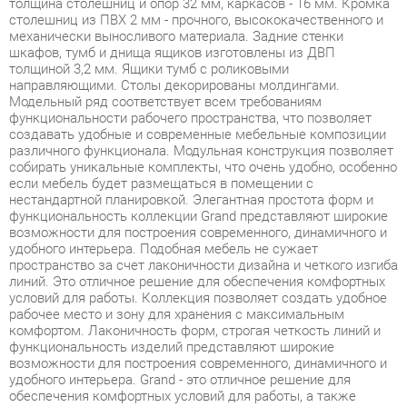
толщиной 3,2 мм. Ящики тумб с роликовыми
направляющими. Столы декорированы молдингами.
Модельный ряд соответствует всем требованиям
функциональности рабочего пространства, что позволяет
создавать удобные и современные мебельные композиции
различного функционала. Модульная конструкция позволяет
собирать уникальные комплекты, что очень удобно, особенно
если мебель будет размещаться в помещении с
нестандартной планировкой. Элегантная простота форм и
функциональность коллекции Grand представляют широкие
возможности для построения современного, динамичного и
удобного интерьера. Подобная мебель не сужает
пространство за счет лаконичности дизайна и четкого изгиба
линий. Это отличное решение для обеспечения комфортных
условий для работы. Коллекция позволяет создать удобное
рабочее место и зону для хранения с максимальным
комфортом. Лаконичность форм, строгая четкость линий и
функциональность изделий представляют широкие
возможности для построения современного, динамичного и
удобного интерьера. Grand - это отличное решение для
обеспечения комфортных условий для работы, а также
современное и качественное оснащение для офиса в
формате open-space, переговорной зоны и отдельного
кабинета, позволяющее оптимизировать пространство без
ущерба для функциональности и удобства. Широкая база
элементов позволит создать полноценный гарнитур,