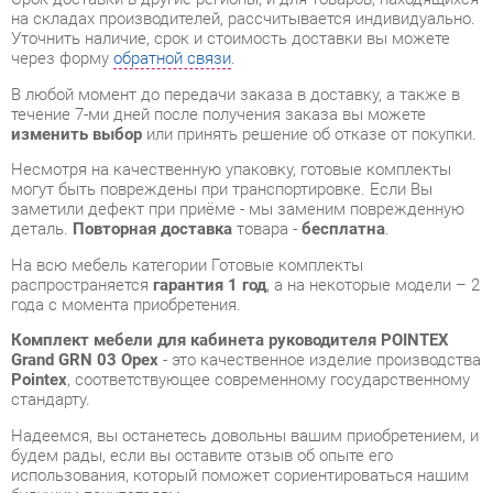
изменить выбор
или принять решение об отказе от покупки.
Несмотря на качественную упаковку, готовые комплекты
могут быть повреждены при транспортировке. Если Вы
заметили дефект при приёме - мы заменим поврежденную
деталь.
Повторная доставка
товара -
бесплатна
.
На всю мебель категории Готовые комплекты
распространяется
гарантия 1 год
, а на некоторые модели – 2
года с момента приобретения.
Комплект мебели для кабинета руководителя POINTEX
Grand GRN 03 Орех
- это качественное изделие производства
Pointex
, соответствующее современному государственному
стандарту.
Надеемся, вы останетесь довольны вашим приобретением, и
будем рады, если вы оставите отзыв об опыте его
использования, который поможет сориентироваться нашим
будущим покупателям.
Кроме формы
обратной связи
получить развёрнутую
консультацию, фото и видеообзор продукции вы можете по
e-mail, телефону в Екатеринбурге и через мессенджеры
Telegram и WhatsApp.
Готовые комплекты также можно сравнить между собой в