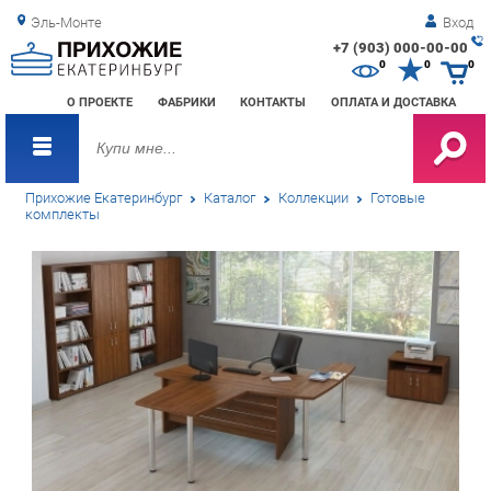
Эль-Монте
Вход
+7 (903) 000-00-00
Зак
0
0
0
обр
О ПРОЕКТЕ
ФАБРИКИ
КОНТАКТЫ
ОПЛАТА И ДОСТАВКА
зво
Прихожие Екатеринбург
Каталог
Коллекции
Готовые
комплекты