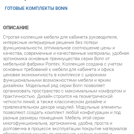
ОПИСАНИЕ
Строгая коллекция мебели для кабинета руководителя,
интересные интерьерные решения без потери
функциональности, оптимальное соотношение цены и
качества, современные и качественные материалы, удобная
эргономика основные преимущества серии Bonn от
мебельной фабрики Pointex. Коллекция создана с учетом
основных требований к мебели для кабинета и офиса
ценовая экономичность в комплексе с широкими
функциональными возможностями мебели и ярким
дизайном. Модельный ряд серии Bonn позволяет
организовать пространство с максимальным комфортом и
практичностью. Дизайн строится на геометрической
четкости линий, а также классическом дизайне и
привлекательном декоре модулей. Модульные элементы
позволяют создать комплект любой конфигурации и под
разные размеры помещения. Мебель этой серии
многофункциональна, эргономична, удобна, проста и
долговечна в процессе эксплуатации покрытие материалов
обеспечивает защиту от истирания, мелких сколов и
царапин. Кабинет Bonn представлен в цветах венге и ясеня с
сохранением уникального древесного рисунка. Мебель
изготовлена из высокопрочного ЛДСП. Толщина опор столов
и столешниц составляет 32 мм, каркасов 16 мм, топов тумб и