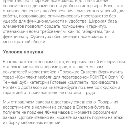
отвечающий всем требованиям, как по габаритам, так и
функционалу. Фурнитура обеспечивает возможность
многократной сборки.
Условия покупки
Благодаря качественным фото, исчерпывающей информации
о характеристиках и параметрах, а также отзывам
покупателей маркетплэйса «Прихожие-Екатеринбург» купить
товар «Комплект мебели для переговорной POINTEX Bonn 10
Темный дуб» категории Готовые комплекты производства
Pointex с доставкой из Екатеринбурга по цене со скидкой и
гарантией от производителя не составит труда.
Мы отправляем заказы в доставку ежедневно. Товары из
ассортимента в наличии на складе в Екатеринбурге вы
получите не позднее
48-ми часов
с момента оформления
заказа. Дополнительно вы можете заказать подъём на этаж
и сборку мебельных изделий.
Срок доставки в другие регионы, и для товаров, находящихся
на складах производителей, рассчитывается индивидуально.
Уточнить наличие, срок и стоимость доставки вы можете
через форму
обратной связи
.
В любой момент до передачи заказа в доставку, а также в