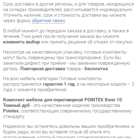
течение 7-ми дней после получения заказа вы можете
изменить выбор
или принять решение об отказе от покупки.
Несмотря на качественную упаковку, готовые комплекты
могут быть повреждены при транспортировке. Если Вы
заметили дефект при приёме - мы заменим поврежденную
деталь.
Повторная доставка
товара -
бесплатна
.
На всю мебель категории Готовые комплекты
распространяется
гарантия 1 год
, а на некоторые модели – 2
года с момента приобретения.
Комплект мебели для переговорной POINTEX Bonn 10
Темный дуб
- это качественное изделие производства
Pointex
, соответствующее современному государственному
стандарту.
Надеемся, вы останетесь довольны вашим приобретением, и
будем рады, если вы оставите отзыв об опыте его
использования, который поможет сориентироваться нашим
будущим покупателям.
Кроме формы
обратной связи
получить развёрнутую
консультацию, фото и видеообзор продукции вы можете по
e-mail, телефону в Екатеринбурге и через мессенджеры
Telegram и WhatsApp.