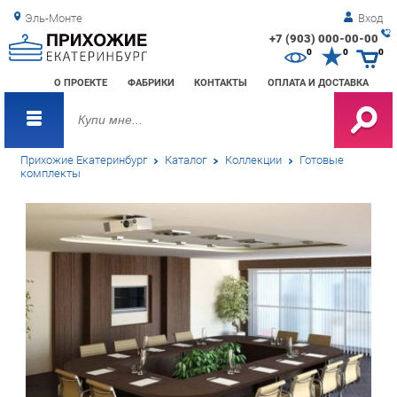
Эль-Монте
Вход
+7 (903) 000-00-00
Зак
0
0
0
обр
О ПРОЕКТЕ
ФАБРИКИ
КОНТАКТЫ
ОПЛАТА И ДОСТАВКА
зво
Прихожие Екатеринбург
Каталог
Коллекции
Готовые
комплекты