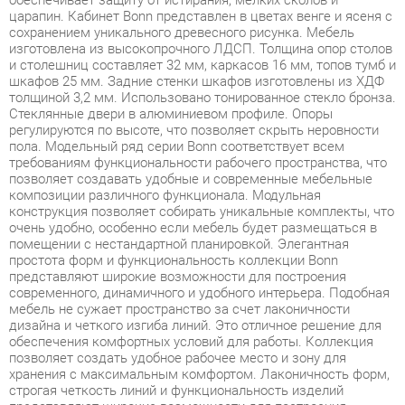
шкафов 25 мм. Задние стенки шкафов изготовлены из ХДФ
толщиной 3,2 мм. Использовано тонированное стекло бронза.
Стеклянные двери в алюминиевом профиле. Опоры
регулируются по высоте, что позволяет скрыть неровности
пола. Модельный ряд серии Bonn соответствует всем
требованиям функциональности рабочего пространства, что
позволяет создавать удобные и современные мебельные
композиции различного функционала. Модульная
конструкция позволяет собирать уникальные комплекты, что
очень удобно, особенно если мебель будет размещаться в
помещении с нестандартной планировкой. Элегантная
простота форм и функциональность коллекции Bonn
представляют широкие возможности для построения
современного, динамичного и удобного интерьера. Подобная
мебель не сужает пространство за счет лаконичности
дизайна и четкого изгиба линий. Это отличное решение для
обеспечения комфортных условий для работы. Коллекция
позволяет создать удобное рабочее место и зону для
хранения с максимальным комфортом. Лаконичность форм,
строгая четкость линий и функциональность изделий
представляют широкие возможности для построения
современного, динамичного и удобного интерьера. Bonn - это
отличное решение для обеспечения комфортных условий для
работы, позволяющее оптимизировать пространство без
ущерба для функциональности и удобства. Широкая база
элементов позволит создать полноценный гарнитур,