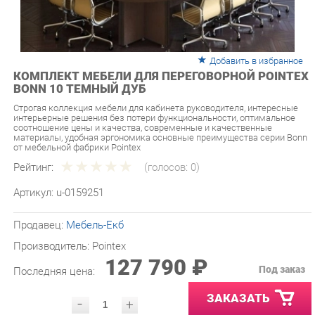
Добавить в избранное
КОМПЛЕКТ МЕБЕЛИ ДЛЯ ПЕРЕГОВОРНОЙ POINTEX
BONN 10 ТЕМНЫЙ ДУБ
Строгая коллекция мебели для кабинета руководителя, интересные
интерьерные решения без потери функциональности, оптимальное
соотношение цены и качества, современные и качественные
материалы, удобная эргономика основные преимущества серии Bonn
от мебельной фабрики Pointex
Рейтинг:
(голосов:
0
)
Артикул:
u-0159251
Продавец:
Мебель-Екб
Производитель:
Pointex
127 790 ₽
Под заказ
Последняя цена:
ЗАКАЗАТЬ
-
+
Количество:
УТОЧНИТЬ НАЛИЧИЕ