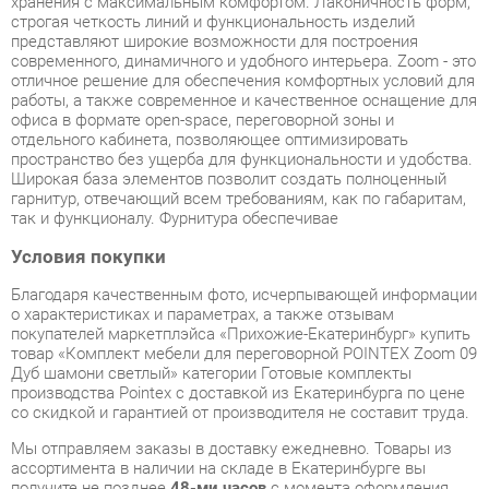
офиса в формате open-space, переговорной зоны и
отдельного кабинета, позволяющее оптимизировать
пространство без ущерба для функциональности и удобства.
Широкая база элементов позволит создать полноценный
гарнитур, отвечающий всем требованиям, как по габаритам,
так и функционалу. Фурнитура обеспечивае
Условия покупки
Благодаря качественным фото, исчерпывающей информации
о характеристиках и параметрах, а также отзывам
покупателей маркетплэйса «Прихожие-Екатеринбург» купить
товар «Комплект мебели для переговорной POINTEX Zoom 09
Дуб шамони светлый» категории Готовые комплекты
производства Pointex с доставкой из Екатеринбурга по цене
со скидкой и гарантией от производителя не составит труда.
Мы отправляем заказы в доставку ежедневно. Товары из
ассортимента в наличии на складе в Екатеринбурге вы
получите не позднее
48-ми часов
с момента оформления
заказа. Дополнительно вы можете заказать подъём на этаж
и сборку мебельных изделий.
Срок доставки в другие регионы, и для товаров, находящихся
на складах производителей, рассчитывается индивидуально.
Уточнить наличие, срок и стоимость доставки вы можете