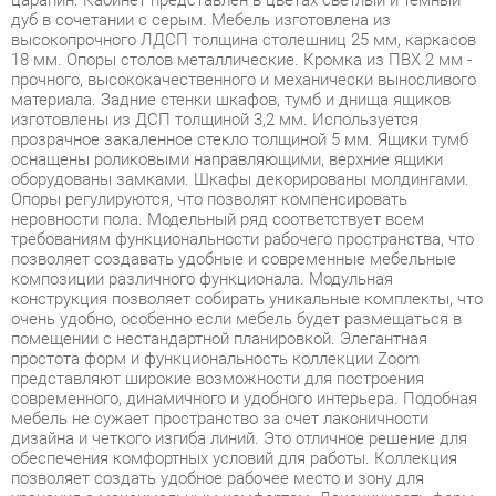
материала. Задние стенки шкафов, тумб и днища ящиков
изготовлены из ДСП толщиной 3,2 мм. Используется
прозрачное закаленное стекло толщиной 5 мм. Ящики тумб
оснащены роликовыми направляющими, верхние ящики
оборудованы замками. Шкафы декорированы молдингами.
Опоры регулируются, что позволят компенсировать
неровности пола. Модельный ряд соответствует всем
требованиям функциональности рабочего пространства, что
позволяет создавать удобные и современные мебельные
композиции различного функционала. Модульная
конструкция позволяет собирать уникальные комплекты, что
очень удобно, особенно если мебель будет размещаться в
помещении с нестандартной планировкой. Элегантная
простота форм и функциональность коллекции Zoom
представляют широкие возможности для построения
современного, динамичного и удобного интерьера. Подобная
мебель не сужает пространство за счет лаконичности
дизайна и четкого изгиба линий. Это отличное решение для
обеспечения комфортных условий для работы. Коллекция
позволяет создать удобное рабочее место и зону для
хранения с максимальным комфортом. Лаконичность форм,
строгая четкость линий и функциональность изделий
представляют широкие возможности для построения
современного, динамичного и удобного интерьера. Zoom - это
отличное решение для обеспечения комфортных условий для
работы, а также современное и качественное оснащение для