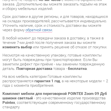
через форму
обратной связи
.
В любой момент до передачи заказа в доставку, а также в
течение 7-ми дней после получения заказа вы можете
изменить выбор
или принять решение об отказе от покупки.
Несмотря на качественную упаковку, готовые комплекты
могут быть повреждены при транспортировке. Если Вы
заметили дефект при приёме - мы заменим поврежденную
деталь.
Повторная доставка
товара -
бесплатна
.
На всю мебель категории Готовые комплекты
распространяется
гарантия 1 год
, а на некоторые модели – 2
года с момента приобретения.
Комплект мебели для переговорной POINTEX Zoom 09 Дуб
шамони светлый
- это качественное изделие производства
Pointex
, соответствующее современному государственному
стандарту.
Надеемся, вы останетесь довольны вашим приобретением, и
будем рады, если вы оставите отзыв об опыте его
использования, который поможет сориентироваться нашим
будущим покупателям.
Кроме формы
обратной связи
получить развёрнутую
консультацию, фото и видеообзор продукции вы можете по