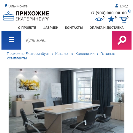
Эль-Монте
Вход
+7 (903) 000-00-00
Зак
0
0
0
обр
О ПРОЕКТЕ
ФАБРИКИ
КОНТАКТЫ
ОПЛАТА И ДОСТАВКА
зво
Прихожие Екатеринбург
Каталог
Коллекции
Готовые
комплекты