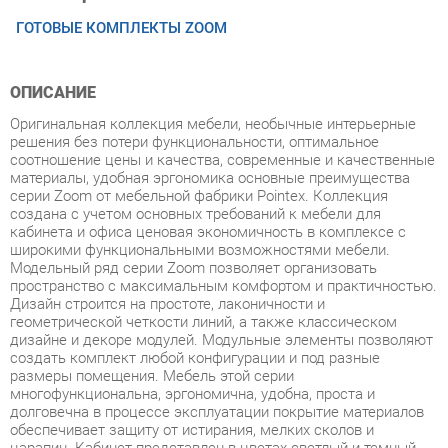
ОПИСАНИЕ
Оригинальная коллекция мебели, необычные интерьерные
решения без потери функциональности, оптимальное
соотношение цены и качества, современные и качественные
материалы, удобная эргономика основные преимущества
серии Zoom от мебельной фабрики Pointex. Коллекция
создана с учетом основных требований к мебели для
кабинета и офиса ценовая экономичность в комплексе с
широкими функциональными возможностями мебели.
Модельный ряд серии Zoom позволяет организовать
пространство с максимальным комфортом и практичностью.
Дизайн строится на простоте, лаконичности и
геометрической четкости линий, а также классическом
дизайне и декоре модулей. Модульные элементы позволяют
создать комплект любой конфигурации и под разные
размеры помещения. Мебель этой серии
многофункциональна, эргономична, удобна, проста и
долговечна в процессе эксплуатации покрытие материалов
обеспечивает защиту от истирания, мелких сколов и
царапин. Кабинет представлен в цветах светлый и темный
дуб в сочетании с серым. Мебель изготовлена из
высокопрочного ЛДСП толщина столешниц 25 мм, каркасов
18 мм. Опоры столов металлические. Кромка из ПВХ 2 мм -
прочного, высококачественного и механически выносливого