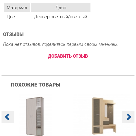
ОТЗЫВЫ
Пока нет отзывов, поделитесь первым своим мнением.
ДОБАВИТЬ ОТЗЫВ
ПОХОЖИЕ ТОВАРЫ
Прихожая Гранд Кволити
Прихожая Мебельсон
К
Домино mini Бодега
Алекс PR-0028 Дуб
п
темый/светлый
сонома Скала
А
с
12 760 ₽
18 690 ₽
Купить
Купить