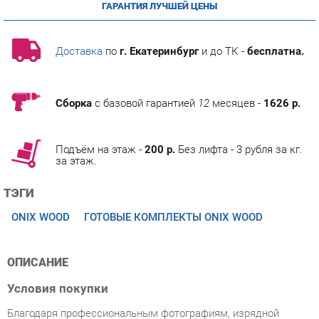
Доставка
по
г. Екатеринбург
и до ТК -
бесплатна.
Сборка
с базовой гарантией
12
месяцев -
1626 р.
Подъём на этаж -
200 р.
Без лифта - 3 рубля за кг.
за этаж.
ТЭГИ
ONIX WOOD
ГОТОВЫЕ КОМПЛЕКТЫ ONIX WOOD
ОПИСАНИЕ
Условия покупки
Благодаря профессиональным фотографиям, изрядной
информации о характеристиках и рецензиям покупателей,
приобретение товара Набор мебели Рива ONIX WOOD 3
категории Готовые комплекты от производителя Рива на