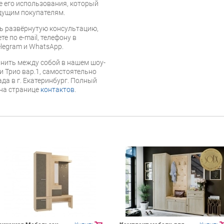
е его использования, который
дущим покупателям.
ь развёрнутую консультацию,
е по e-mail, телефону в
legram и WhatsApp.
нить между собой в нашем шоу-
и Трио вар.1, самостоятельно
ада в г. Екатеринбург. Полный
 на странице
контактов
.