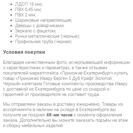
Дверцы с доводчиками;
Зеркало с фацетом;
Ручки металлические (черные);
Профильная труба (черная).
Условия покупки
Благодаря качественным фото, исчерпывающей информации
о характеристиках и параметрах, а также отзывам
покупателей маркетплэйса «Прихожие-Екатеринбург» купить
товар «Прихожая Ивару Берген 5 Дуб Крафт Золотой
Черный» категории Готовые комплекты производства Ивару
с доставкой из Екатеринбурга по цене со скидкой и
гарантией от производителя не составит труда.
Мы отправляем заказы в доставку ежедневно. Товары из
ассортимента в наличии на складе в Екатеринбурге вы
получите не позднее
48-ми часов
с момента оформления
заказа. Дополнительно вы можете заказать подъём на этаж
и сборку мебельных изделий.
Срок доставки в другие регионы, и для товаров, находящихся
на складах производителей, рассчитывается индивидуально.
Уточнить наличие, срок и стоимость доставки вы можете
через форму
обратной связи
.