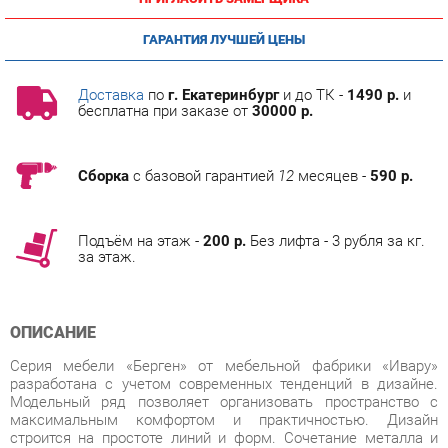
ГАРАНТИЯ ЛУЧШЕЙ ЦЕНЫ
Доставка
по
г. Екатеринбург
и до ТК -
1490 р.
и
бесплатна при заказе от
30000 р.
Сборка
с базовой гарантией
12
месяцев -
590 р.
Подъём на этаж -
200 р.
Без лифта - 3 рубля за кг.
за этаж.
ОПИСАНИЕ
Серия мебели «Берген» от мебельной фабрики «Ивару»
разработана с учетом современных тенденций в дизайне.
Модельный ряд позволяет организовать пространство с
максимальным комфортом и практичностью. Дизайн
строится на простоте линий и форм. Сочетание металла и
дерева отсылает к стилю лофт" и скандинавскому
минимализму. Нейтральная природная расцветка позволяет
встроить гарнитур в разные интерьеры.