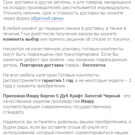
В любой момент до передачи заказа в доставку, а также в
течение 7-ми дней после получения заказа вы можете
изменить выбор
или принять решение об отказе от покупки.
Несмотря на качественную упаковку, готовые комплекты
могут быть повреждены при транспортировке. Если Вы
заметили дефект при приёме - мы заменим поврежденную
деталь.
Повторная доставка
товара -
бесплатна
.
На всю мебель категории Готовые комплекты
распространяется
гарантия 1 год
, а на некоторые модели – 2
года с момента приобретения.
Прихожая Ивару Берген 5 Дуб Крафт Золотой Черный
- это
качественное изделие производства
Ивару
,
соответствующее современному государственному
стандарту.
Надеемся, вы останетесь довольны вашим приобретением, и
будем рады, если вы оставите отзыв об опыте его
использования, который поможет сориентироваться нашим
будущим покупателям.
Кроме формы
обратной связи
получить развёрнутую
консультацию, фото и видеообзор продукции вы можете по
e-mail, телефону в Екатеринбурге и через мессенджеры
Telegram и WhatsApp.