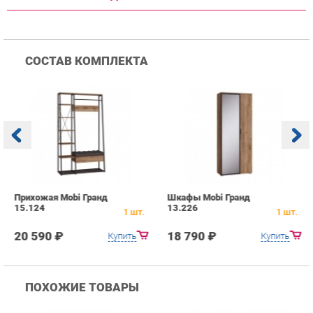
Прихожая Mobi Гранд
Шкафы Mobi Гранд
К
15.124
13.226
1
1
шт.
1
шт.
20 590 ₽
18 790 ₽
Купить
Купить
ПОХОЖИЕ ТОВАРЫ