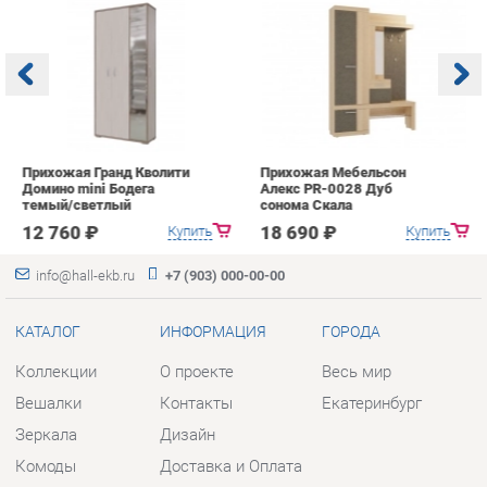
Прихожая Гранд Кволити
Прихожая Мебельсон
К
Домино mini Бодега
Алекс PR-0028 Дуб
п
темый/светлый
сонома Скала
А
с
12 760 ₽
18 690 ₽
Купить
Купить
info@hall-ekb.ru
+7 (903) 000-00-00
КАТАЛОГ
ИНФОРМАЦИЯ
ГОРОДА
Коллекции
О проекте
Весь мир
Вешалки
Контакты
Екатеринбург
Зеркала
Дизайн
Комоды
Доставка и Оплата
Столы
Скидки и Акции
Стулья
Политика
Тумбы
Гарантия
Шкафы
Помощь
Комплектующие