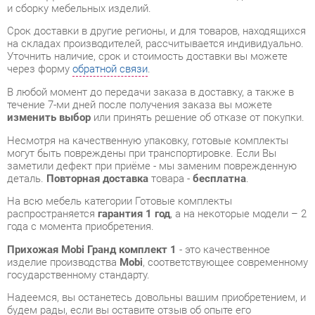
Уточнить наличие, срок и стоимость доставки вы можете
через форму
обратной связи
.
В любой момент до передачи заказа в доставку, а также в
течение 7-ми дней после получения заказа вы можете
изменить выбор
или принять решение об отказе от покупки.
Несмотря на качественную упаковку, готовые комплекты
могут быть повреждены при транспортировке. Если Вы
заметили дефект при приёме - мы заменим поврежденную
деталь.
Повторная доставка
товара -
бесплатна
.
На всю мебель категории Готовые комплекты
распространяется
гарантия 1 год
, а на некоторые модели – 2
года с момента приобретения.
Прихожая Mobi Гранд комплект 1
- это качественное
изделие производства
Mobi
, соответствующее современному
государственному стандарту.
Надеемся, вы останетесь довольны вашим приобретением, и
будем рады, если вы оставите отзыв об опыте его
использования, который поможет сориентироваться нашим
будущим покупателям.
Кроме формы
обратной связи
получить развёрнутую
консультацию, фото и видеообзор продукции вы можете по