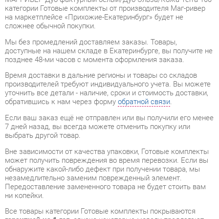
Мы без промедлений доставляем заказы. Товары,
доступные на нашем складе в Екатеринбурге, вы получите не
позднее 48-ми часов с момента оформления заказа.
Время доставки в дальние регионы и товары со складов
производителей требуют индивидуального учета. Вы можете
уточнить все детали - наличие, сроки и стоимость доставки,
обратившись к нам через форму
обратной связи
.
Если ваш заказ ещё не отправлен или вы получили его менее
7 дней назад, вы всегда можете отменить покупку или
выбрать другой товар.
Вне зависимости от качества упаковки, Готовые комплекты
может получить повреждения во время перевозки. Если вы
обнаружите какой-либо дефект при получении товара, мы
незамедлительно заменим поврежденный элемент.
Передоставление замененного товара не будет стоить вам
ни копейки.
Все товары категории Готовые комплекты покрываются
гарантией на 1 год
, однако некоторые модели предлагают
удлиненный гарантийный срок до 2 лет с момента покупки.
Прихожая Визит 2 К-4У МАГ-РИВЕР Дуб фактурный
белый/Дуб Эльза/Кожа Terra 100
от компании
Маг-ривер