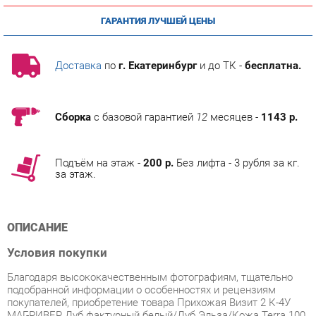
Доставка
по
г. Екатеринбург
и до ТК -
бесплатна.
Сборка
с базовой гарантией
12
месяцев -
1143 р.
Подъём на этаж -
200 р.
Без лифта - 3 рубля за кг.
за этаж.
ОПИСАНИЕ
Условия покупки
Благодаря высококачественным фотографиям, тщательно
подобранной информации о особенностях и рецензиям
покупателей, приобретение товара Прихожая Визит 2 К-4У
МАГ-РИВЕР Дуб фактурный белый/Дуб Эльза/Кожа Terra 100
категории Готовые комплекты от производителя Маг-ривер
на маркетплейсе «Прихожие-Екатеринбург» будет не
сложнее обычной покупки.