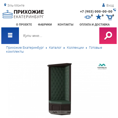
Эль-Монте
Вход
+7 (903) 000-00-00
Зак
0
0
0
обр
О ПРОЕКТЕ
ФАБРИКИ
КОНТАКТЫ
ОПЛАТА И ДОСТАВКА
зво
Прихожие Екатеринбург
Каталог
Коллекции
Готовые
комплекты