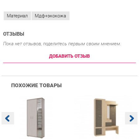
ОТЗЫВЫ
Пока нет отзывов, поделитесь первым своим мнением.
ДОБАВИТЬ ОТЗЫВ
ПОХОЖИЕ ТОВАРЫ
Прихожая Гранд Кволити
Прихожая Мебельсон
К
Домино mini Бодега
Алекс PR-0028 Дуб
п
темый/светлый
сонома Скала
А
с
12 760 ₽
18 690 ₽
Купить
Купить