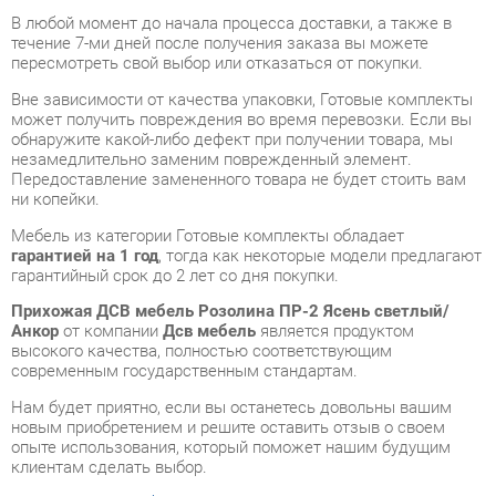
Вне зависимости от качества упаковки, Готовые комплекты
может получить повреждения во время перевозки. Если вы
обнаружите какой-либо дефект при получении товара, мы
незамедлительно заменим поврежденный элемент.
Передоставление замененного товара не будет стоить вам
ни копейки.
Мебель из категории Готовые комплекты обладает
гарантией на 1 год
, тогда как некоторые модели предлагают
гарантийный срок до 2 лет со дня покупки.
Прихожая ДСВ мебель Розолина ПР-2 Ясень светлый/
Анкор
от компании
Дсв мебель
является продуктом
высокого качества, полностью соответствующим
современным государственным стандартам.
Нам будет приятно, если вы останетесь довольны вашим
новым приобретением и решите оставить отзыв о своем
опыте использования, который поможет нашим будущим
клиентам сделать выбор.
Помимо формы
обратной связи
, вы можете получить
дополнительную информацию, фотографии и обзоры
продукции по электронной почте, по телефону в
Екатеринбурге или через мессенджеры Skype, Telegram и
WhatsApp.