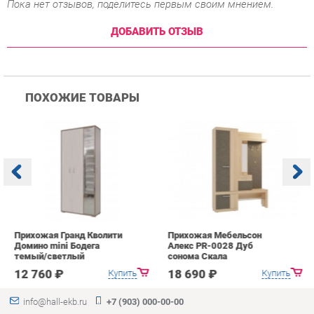
ПОХОЖИЕ ТОВАРЫ
Прихожая Гранд Кволити
Прихожая Мебельсон
К
Домино mini Бодега
Алекс PR-0028 Дуб
п
темый/светлый
сонома Скала
А
с
12 760 ₽
18 690 ₽
Купить
Купить
info@hall-ekb.ru
+7 (903) 000-00-00
КАТАЛОГ
ИНФОРМАЦИЯ
ГОРОДА
Коллекции
О проекте
Весь мир
Вешалки
Контакты
Екатеринбург
Зеркала
Дизайн