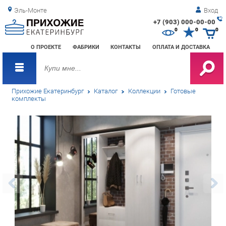
Эль-Монте
Вход
+7 (903) 000-00-00
Зак
0
0
0
обр
О ПРОЕКТЕ
ФАБРИКИ
КОНТАКТЫ
ОПЛАТА И ДОСТАВКА
зво
Прихожие Екатеринбург
Каталог
Коллекции
Готовые
комплекты