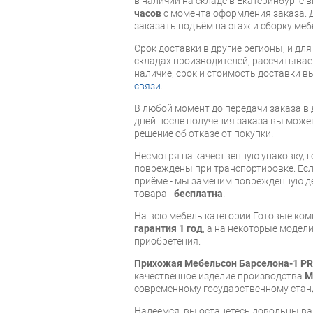
в наличии на складе в Екатеринбурге 
часов
с момента оформления заказа. 
заказать подъём на этаж и сборку ме
Срок доставки в другие регионы, и дл
складах производителей, рассчитывае
наличие, срок и стоимость доставки 
связи
.
В любой момент до передачи заказа в д
дней после получения заказа вы може
решение об отказе от покупки.
Несмотря на качественную упаковку, 
повреждены при транспортировке. Есл
приёме - мы заменим поврежденную д
товара -
бесплатна
.
На всю мебель категории Готовые ко
гарантия 1 год
, а на некоторые модели
приобретения.
Прихожая Мебельсон Барселона-1 PR
качественное изделие производства
М
современному государственному стан
Надеемся, вы останетесь довольны ва