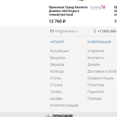
Яна Инна-3
Купить
Прихожая Гранд Кволити
Купить
П
етлый
Домино mini Бодега
А
темый/светлый
с
₽
12 760 ₽
1
info@hall-ekb.ru
+7 (903) 000
КАТАЛОГ
ИНФОРМАЦИЯ
Коллекции
О проекте
Вешалки
Контакты
Зеркала
Дизайн
Комоды
Доставка и Опла
Столы
Скидки и Акции
Стулья
Политика
Тумбы
Гарантия
Шкафы
Помощь
Комплектующие