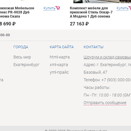
рихожая Мебельсон
Купить
Комплект мебели для
Купить
лекс PR-0028 Дуб
прихожей Стиль Оскар-7
онома Скала
А Модена 1 Дуб сонома
светлый Крем
8 690 ₽
27 163 ₽
-00-00
ГОРОДА
КАРТА САЙТА
КОНТАКТЫ
Весь мир
html-карта
Шоурум и склад самовы
Екатеринбург
xml-карта
Адрес: г. Екатеринбург, п
yml-прайс
Базовый, 47
та
Телефон: +7 (903) 000-00
Часы работы:
Пн - Пт:
10:00 - 18:00 (GM
Отправить сообщение