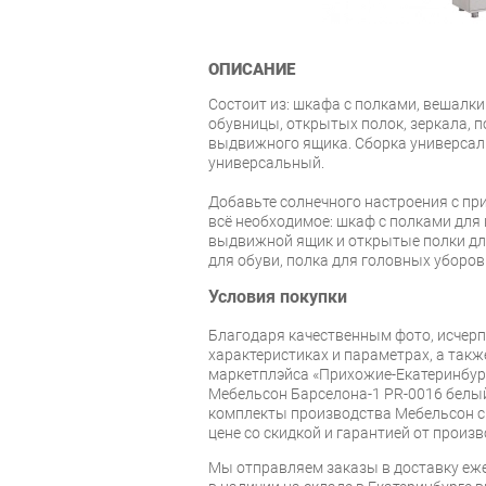
ОПИСАНИЕ
Состоит из: шкафа с полками, вешалки
обувницы, открытых полок, зеркала, п
выдвижного ящика. Сборка универсаль
универсальный.
Добавьте солнечного настроения с при
всё необходимое: шкаф с полками для
выдвижной ящик и открытые полки дл
для обуви, полка для головных уборов 
Условия покупки
Благодаря качественным фото, исче
характеристиках и параметрах, а так
маркетплэйса «Прихожие-Екатеринбур
Мебельсон Барселона-1 PR-0016 белый
комплекты производства Мебельсон с 
цене со скидкой и гарантией от произв
Мы отправляем заказы в доставку еже