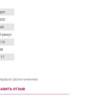
дсп
300
40
й рамух
110
88
.17
 первым своим мнением.
АВИТЬ ОТЗЫВ