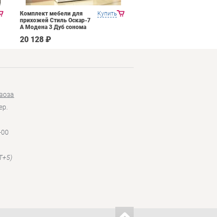
Комплект мебели для
Купить
Прихожая Mobi Трувор
прихожей Стиль Оскар-7
15.120
А Модена 3 Дуб сонома
светлый Крем
20 128 ₽
14 026 ₽
воза
ер.
-00
T+5)