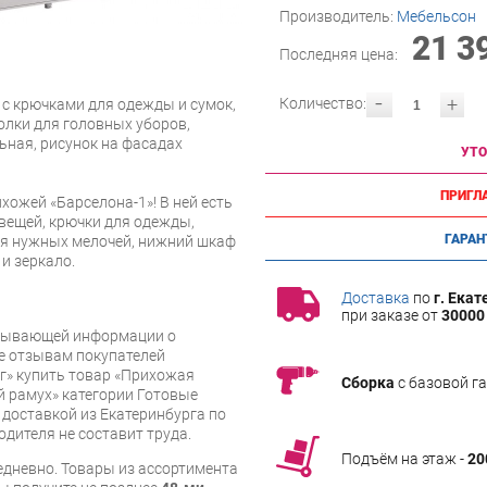
Производитель:
Мебельсон
21 3
Последняя цена:
-
+
Количество:
 с крючками для одежды и сумок,
олки для головных уборов,
ная, рисунок на фасадах
УТО
ПРИГЛ
хожей «Барселона-1»! В ней есть
 вещей, крючки для одежды,
ГАРАН
я нужных мелочей, нижний шкаф
и зеркало.
Доставка
по
г. Екат
при заказе от
30000 
рпывающей информации о
же отзывам покупателей
г» купить товар «Прихожая
Сборка
с базовой г
 рамух» категории Готовые
доставкой из Екатеринбурга по
одителя не составит труда.
Подъём на этаж -
20
дневно. Товары из ассортимента