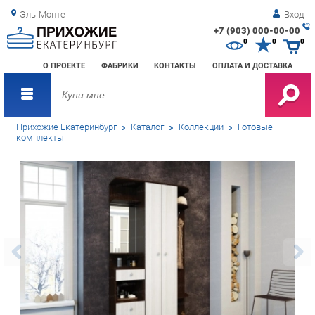
Эль-Монте
Вход
+7 (903) 000-00-00
Зак
0
0
0
обр
О ПРОЕКТЕ
ФАБРИКИ
КОНТАКТЫ
ОПЛАТА И ДОСТАВКА
зво
Прихожие Екатеринбург
Каталог
Коллекции
Готовые
комплекты