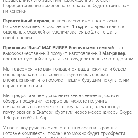
Готовые комплекты составляет
1 год
, в то время как для
отдельных моделей он увеличивается до 2 лет с даты
приобретения.
Прихожая "Виза" МАГ-РИВЕР Ясень шимо темный
- это
высококачественный продукт, изготовленный
Маг-ривер
,
соответствующий актуальным государственным стандартам.
Мы надеемся, что вам понравится ваша покупка, и будем
очень признательны, если вы поделитесь своими
впечатлениями, что поможет нашим будущим покупателям
сориентироваться.
Мы предоставляем дополнительные сведения, фото и
обзоры продукции, которые вы можете получить,
связавшись с нами через форму на сайте, электронную
почту, звонок в Екатеринбург или через мессенджеры Skype,
Telegram и WhatsApp.
У нас в шоу-руме вы сможете лично сравнить разные
Готовые комплекты, после чего можно будет приобрести
Прихожая "Виза" МАГ-РИВЕР Ясень шимо темный,
самостоятельно забрав его с нашего склада в
Екатеринбурге. Все подробности о наших магазинах и
адресах вы найдете на странице
контактов
.