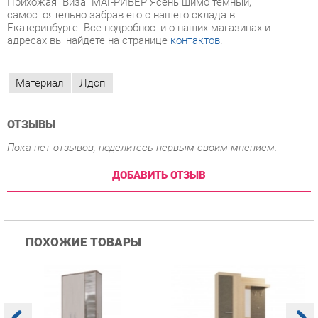
Материал
Лдсп
ОТЗЫВЫ
Пока нет отзывов, поделитесь первым своим мнением.
ДОБАВИТЬ ОТЗЫВ
ПОХОЖИЕ ТОВАРЫ
Прихожая Гранд Кволити
Прихожая Мебельсон
К
Домино mini Бодега
Алекс PR-0028 Дуб
п