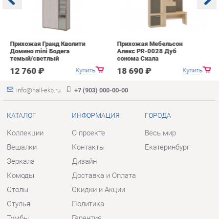
темый/светлый
сонома Скала
А
с
12 760 ₽
18 690 ₽
Купить
Купить
info@hall-ekb.ru
+7 (903) 000-00-00
КАТАЛОГ
ИНФОРМАЦИЯ
ГОРОДА
Коллекции
О проекте
Весь мир
Вешалки
Контакты
Екатеринбург
Зеркала
Дизайн
Комоды
Доставка и Оплата
Столы
Скидки и Акции
Стулья
Политика
Тумбы
Гарантия
Шкафы
Помощь
Комплектующие
КОНТАКТЫ