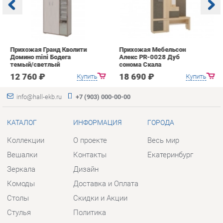
Домино mini Бодега
Алекс PR-0028 Дуб
п
темый/светлый
сонома Скала
А
с
12 760 ₽
18 690 ₽
Купить
Купить
info@hall-ekb.ru
+7 (903) 000-00-00
КАТАЛОГ
ИНФОРМАЦИЯ
ГОРОДА
Коллекции
О проекте
Весь мир
Вешалки
Контакты
Екатеринбург
Зеркала
Дизайн
Комоды
Доставка и Оплата
Столы
Скидки и Акции
Стулья
Политика
Тумбы
Гарантия
Шкафы
Помощь
Комплектующие
КОНТАКТЫ