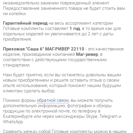
Гарантийный период
на весь ассортимент категории
Готовые комплекты составляет
1 год
, в то время как для
отдельных моделей он увеличивается до 2 лет с даты
приобретения.
Прихожая "Саша 6" МАГ-РИВЕР 22110
- это качественное
изделие, производимое компанией
Маг-ривер
, в
соответствии с действующими государственными
стандартами.
Нам будет приятно, если вы останетесь довольны вашим
новым приобретением и решите оставить отзыв о своем
опыте использования, который поможет нашим будущим
клиентам сделать выбор.
Помимо формы
обратной связи
, вы можете получить
дополнительную информацию, фотографии и обзоры
продукции по электронной почте, по телефону в
Екатеринбурге или через мессенджеры Skype, Telegram и
WhatsApp.
Cравнить между собой Готовые комплекты можно в нашем
шоу-руме и купить Прихожая "Саша 6" МАГ-РИВЕР 22110,
забрав его самостоятельно с нашего центрального склада в
Екатеринбурге. Полный список адресов и магазинов
смотрите на странице
контактов
.