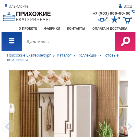
Эль-Монте
Вход
+7 (903) 000-00-00
Зак
0
0
0
обр
О ПРОЕКТЕ
ФАБРИКИ
КОНТАКТЫ
ОПЛАТА И ДОСТАВКА
зво
Прихожие Екатеринбург
Каталог
Коллекции
Готовые
комплекты