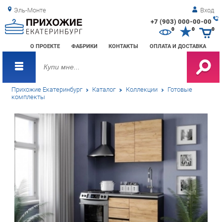
Эль-Монте
Вход
+7 (903) 000-00-00
Зак
0
0
0
обр
О ПРОЕКТЕ
ФАБРИКИ
КОНТАКТЫ
ОПЛАТА И ДОСТАВКА
зво
Прихожие Екатеринбург
Каталог
Коллекции
Готовые
комплекты