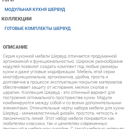
КОЛЛЕКЦИИ
ГОТОВЫЕ КОМПЛЕКТЫ ШЕРВУД
ОПИСАНИЕ
Серия кухонной мебели Шервуд отличается продуманной
эргономикой и функциональностью. Широкое разнообразие
модулей позволит создать комплект под любые размеры
кухни и даже угловые модификации. Мебель этой серии
многофункциональна, эргономична, удобна, проста и
долговечна в процессе эксплуатации покрытие материалов
обеспечивает защиту от истирания, мелких сколов и
царапин. Коллекция Шервуд - это отличный вариант для
построения оптимального пространства кухни. Модули
комбинируются между собой и со всеми дополнительными
элементами. Отличительные черты набора мебели для кухни
Шервуд - минималистичный дизайн, простота, четкость и
лаконичность линий. Этот набор мебели понравится как
любителям классики, так и ценителям современных
тенденций в мебельном дизайне. С такой мебелью интерьер
кухни становится уютным, домашним и элегантным. Серия
мебели Шервуд - это современное и качественное
оснащение для любой кухни. Светлая и гармоничная кухня
Шервуд привнесет атмосферу уюта и комфорта в ваш