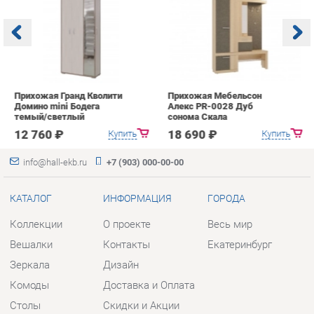
Домино mini Бодега
Алекс PR-0028 Дуб
п
темый/светлый
сонома Скала
А
с
12 760 ₽
18 690 ₽
Купить
Купить
info@hall-ekb.ru
+7 (903) 000-00-00
КАТАЛОГ
ИНФОРМАЦИЯ
ГОРОДА
Коллекции
О проекте
Весь мир
Вешалки
Контакты
Екатеринбург
Зеркала
Дизайн
Комоды
Доставка и Оплата
Столы
Скидки и Акции
Стулья
Политика
Тумбы
Гарантия
Шкафы
Помощь
Комплектующие
КОНТАКТЫ