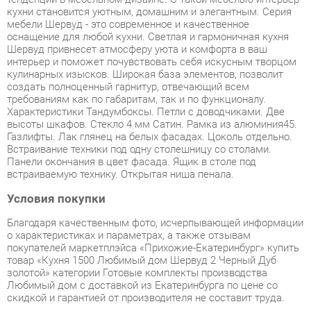
интерьер и поможет почувствовать себя искусным творцом
кулинарных изысков. Широкая база элементов, позволит
создать полноценный гарнитур, отвечающий всем
требованиям как по габаритам, так и по функционалу.
Характеристики Тандумбоксы. Петли с доводчиками. Две
высоты шкафов. Стекло 4 мм Сатин. Рамка из алюминия45.
Газлифты. Лак глянец на белых фасадах. Цоколь отдельно.
Встраивание техники под одну столешницу со столами.
Панели окончания в цвет фасада. Ящик в столе под
встраиваемую технику. Открытая ниша пенала.
Условия покупки
Благодаря качественным фото, исчерпывающей информации
о характеристиках и параметрах, а также отзывам
покупателей маркетплэйса «Прихожие-Екатеринбург» купить
товар «Кухня 1500 Любимый дом Шервуд 2 Черный Дуб
золотой» категории Готовые комплекты производства
Любимый дом с доставкой из Екатеринбурга по цене со
скидкой и гарантией от производителя не составит труда.
Мы отправляем заказы в доставку ежедневно. Товары из
ассортимента в наличии на складе в Екатеринбурге вы
получите не позднее
48-ми часов
с момента оформления
заказа. Дополнительно вы можете заказать подъём на этаж
и сборку мебельных изделий.