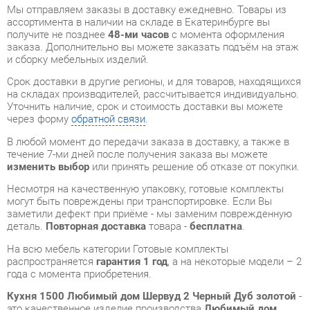
Срок доставки в другие регионы, и для товаров, находящихся
на складах производителей, рассчитывается индивидуально.
Уточнить наличие, срок и стоимость доставки вы можете
через форму
обратной связи
.
В любой момент до передачи заказа в доставку, а также в
течение 7-ми дней после получения заказа вы можете
изменить выбор
или принять решение об отказе от покупки.
Несмотря на качественную упаковку, готовые комплекты
могут быть повреждены при транспортировке. Если Вы
заметили дефект при приёме - мы заменим поврежденную
деталь.
Повторная доставка
товара -
бесплатна
.
На всю мебель категории Готовые комплекты
распространяется
гарантия 1 год
, а на некоторые модели – 2
года с момента приобретения.
Кухня 1500 Любимый дом Шервуд 2 Черный Дуб золотой
-
это качественное изделие производства
Любимый дом
,
соответствующее современному государственному
стандарту.
Надеемся, вы останетесь довольны вашим приобретением, и
будем рады, если вы оставите отзыв об опыте его
использования, который поможет сориентироваться нашим