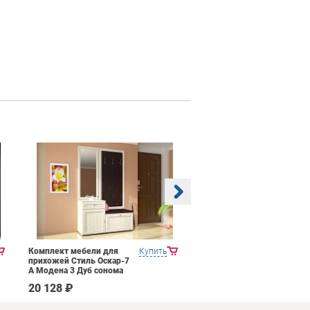
Комплект мебели для
Купить
Прихожая Mobi Трувор
прихожей Стиль Оскар-7
15.120
А Модена 3 Дуб сонома
светлый Крем
20 128 ₽
14 026 ₽