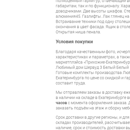
полноценный гарнитур, отвечающий в
габаритам, так и по функционалу. Хар
доводчиками. Две высоты шкафов. Сте
алюминия45. Газлифты. Лак глянец на
Встраивание техники под одну столеш
окончания в цвет фасада. Ящик в стол
Открытая ниша пенала.
Условия покупки
Благодаря качественным фото, исче
характеристиках и параметрах, а так
маркетплэйса «Прихожие-Екатеринбург
Любимый дом Шервуд 3 Белый Белый г
Готовые комплекты производства Люб
Екатеринбурга по цене со скидкой и г
составит труда.
Мы отправляем заказы в доставку еже
в наличии на складе в Екатеринбурге 
часов
с момента оформления заказа. 
заказать подъём на этаж и сборку ме
Срок доставки в другие регионы, и дл
складах производителей, рассчитывае
наличие, срок и стоимость доставки 