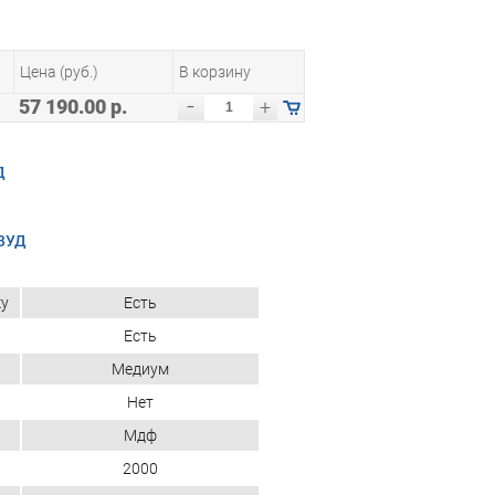
Цена (руб.)
В корзину
-
57 190.00 р.
+
Д
ВУД
ку
Есть
Есть
Медиум
Нет
Мдф
2000