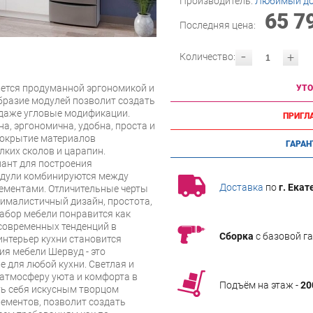
Производитель:
Любимый д
65 7
Последняя цена:
-
+
Количество:
ается продуманной эргономикой и
УТО
разие модулей позволит создать
 даже угловые модификации.
ПРИГЛ
а, эргономична, удобна, проста и
покрытие материалов
ГАРАН
лких сколов и царапин.
иант для построения
одули комбинируются между
Доставка
по
г. Екат
ементами. Отличительные черты
нималистичный дизайн, простота,
набор мебели понравится как
 современных тенденций в
Сборка
с базовой г
интерьер кухни становится
я мебели Шервуд - это
 для любой кухни. Светлая и
атмосферу уюта и комфорта в
Подъём на этаж -
20
ть себя искусным творцом
ементов, позволит создать