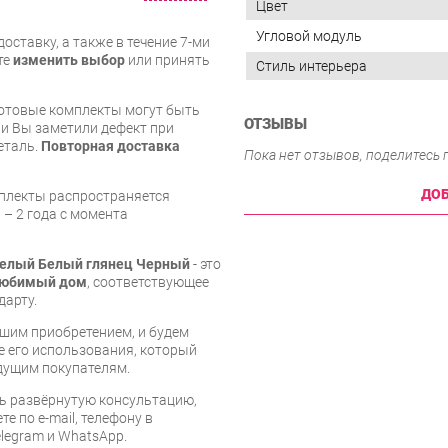
Цвет
Угловой модуль
оставку, а также в течение 7-ми
те
изменить выбор
или принять
Стиль интерьера
готовые комплекты могут быть
ОТЗЫВЫ
и Вы заметили дефект при
еталь.
Повторная доставка
Пока нет отзывов, поделитесь
ДОБ
мплекты распространяется
 – 2 года с момента
Белый Белый глянец Черный
- это
юбимый дом
, соответствующее
дарту.
шим приобретением, и будем
е его использования, который
дущим покупателям.
ь развёрнутую консультацию,
е по e-mail, телефону в
legram и WhatsApp.