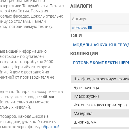
сем требованиям как по
актеристики Тандумбоксы. Петли с
АНАЛОГИ
кло 4 мм Сатин. Рамка из
 белых фасадах. Цоколь отдельно.
Артикул
ницу со столами. Панели
е под встраиваемую технику.
u-0253495
ТЭГИ
МОДУЛЬНАЯ КУХНЯ ШЕРВУ
рпывающей информации о
КОЛЛЕКЦИИ
же отзывам покупателей
» купить товар «Кухня 2000
ГОТОВЫЕ КОМПЛЕКТЫ ШЕР
лянец Черный» категории
имый дом с доставкой из
арантией от производителя не
Шкаф под встроенную техни
Бутылочница
дневно. Товары из ассортимента
Класс (кухни)
вы получите не позднее
48-ми
Дополнительно вы можете
Фотопечать (кух.гарнитуры)
бельных изделий.
Материал
я товаров, находящихся на
тся индивидуально. Уточнить
Ширина, мм
вы можете через форму
обратной