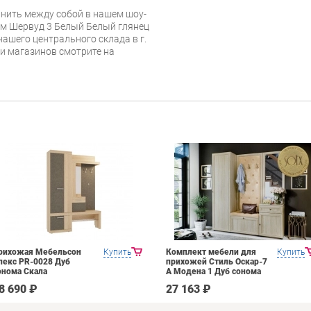
нить между собой в нашем шоу-
ом Шервуд 3 Белый Белый глянец
нашего центрального склада в г.
 и магазинов смотрите на
рихожая Мебельсон
Купить
Комплект мебели для
Купить
лекс PR-0028 Дуб
прихожей Стиль Оскар-7
онома Скала
А Модена 1 Дуб сонома
светлый Крем
8 690 ₽
27 163 ₽