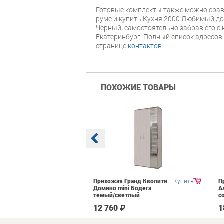
Готовые комплекты также можно срав
руме и купить Кухня 2000 Любимый д
Черный, самостоятельно забрав его с 
Екатеринбург. Полный список адресов
странице
контактов
.
ПОХОЖИЕ ТОВАРЫ
Яна Инна-2
Купить
Прихожая Гранд Кволити
Купить
П
емный
Домино mini Бодега
А
темый/светлый
с
 ₽
12 760 ₽
1