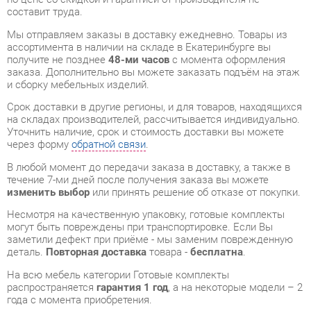
заказа. Дополнительно вы можете заказать подъём на этаж
и сборку мебельных изделий.
Срок доставки в другие регионы, и для товаров, находящихся
на складах производителей, рассчитывается индивидуально.
Уточнить наличие, срок и стоимость доставки вы можете
через форму
обратной связи
.
В любой момент до передачи заказа в доставку, а также в
течение 7-ми дней после получения заказа вы можете
изменить выбор
или принять решение об отказе от покупки.
Несмотря на качественную упаковку, готовые комплекты
могут быть повреждены при транспортировке. Если Вы
заметили дефект при приёме - мы заменим поврежденную
деталь.
Повторная доставка
товара -
бесплатна
.
На всю мебель категории Готовые комплекты
распространяется
гарантия 1 год
, а на некоторые модели – 2
года с момента приобретения.
Кухонный гарнитур 1500 Любимый дом Кантри 04 Сономе
эйч светлая
- это качественное изделие производства
Любимый дом
, соответствующее современному
государственному стандарту.
Надеемся, вы останетесь довольны вашим приобретением, и