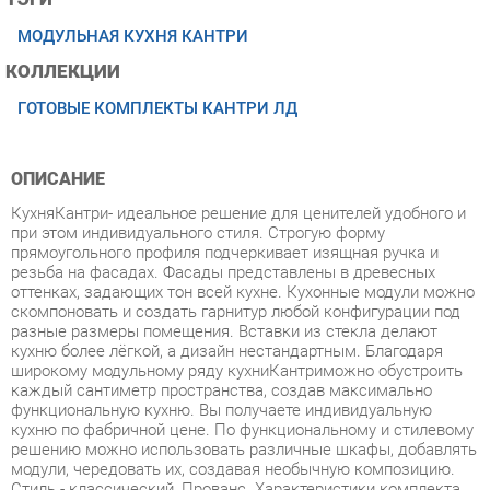
КОЛЛЕКЦИИ
ГОТОВЫЕ КОМПЛЕКТЫ КАНТРИ ЛД
ОПИСАНИЕ
КухняКантри- идеальное решение для ценителей удобного и
при этом индивидуального стиля. Строгую форму
прямоугольного профиля подчеркивает изящная ручка и
резьба на фасадах. Фасады представлены в древесных
оттенках, задающих тон всей кухне. Кухонные модули можно
скомпоновать и создать гарнитур любой конфигурации под
разные размеры помещения. Вставки из стекла делают
кухню более лёгкой, а дизайн нестандартным. Благодаря
широкому модульному ряду кухниКантриможно обустроить
каждый сантиметр пространства, создав максимально
функциональную кухню. Вы получаете индивидуальную
кухню по фабричной цене. По функциональному и стилевому
решению можно использовать различные шкафы, добавлять
модули, чередовать их, создавая необычную композицию.
Стиль - классический, Прованс. Характеристики комплекта
Цена указана без учёта стоимости столешницы, её можно
заказать дополнительно. Корпус ЛДСП 16 мм, цвет Сонома
эйч светлый. Фасад рамочный МДФ 22 мм. в финиш-пленке
цвет - Сонома светлая, вставка - наборная филенка МДФ-