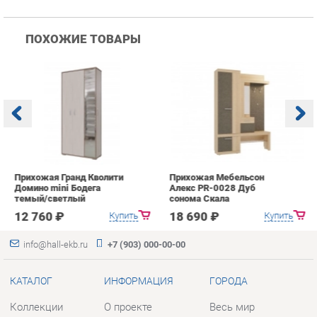
Прихожая Гранд Кволити
Прихожая Мебельсон
К
Домино mini Бодега
Алекс PR-0028 Дуб
п
темый/светлый
сонома Скала
А
с
12 760 ₽
18 690 ₽
Купить
Купить
info@hall-ekb.ru
+7 (903) 000-00-00
КАТАЛОГ
ИНФОРМАЦИЯ
ГОРОДА
Коллекции
О проекте
Весь мир
Вешалки
Контакты
Екатеринбург
Зеркала
Дизайн
Комоды
Доставка и Оплата
Столы
Скидки и Акции
Стулья
Политика
Тумбы
Гарантия