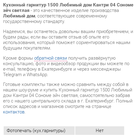
будем рады, если вы оставите отзыв об опыте его
использования, который поможет сориентироваться нашим
будущим покупателям.
Кроме формы
обратной связи
получить развёрнутую
консультацию, фото и видеообзор продукции вы можете по
e-mail, телефону в Екатеринбурге и через мессенджеры
Telegram и WhatsApp.
Готовые комплекты также можно сравнить между собой в
нашем шоу-руме и купить Кухонный гарнитур 1500 Любимый
дом Кантри 04 Сономе эйч светлая, самостоятельно забрав
его с нашего центрального склада в г. Екатеринбург. Полный
список адресов и магазинов смотрите на странице
контактов
.
Фотопечать (кух.гарнитуры)
Нет
Шкаф под встроенную технику
Нет
Бутылочница
Нет
Класс (кухни)
Медиум
Материал
Лдсп
Ширина, мм
1500