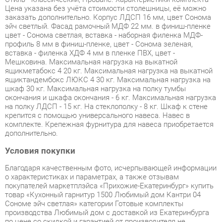
профиль 8 мм в финиш-пленке, цвет - Сонома зеленая,
вставка - филенка ХДФ 4 мм в пленке ПВХ, цвет -
Мешковина. Максимальная нагрузка на выкатной
ящикметабокс 4 20 кг. Максимальная нагрузка на выкатной
ящиктандембокс ЛЮКС 4 30 кг. Максимальная нагрузка на
шкаф 30 кг. Максимальная нагрузка на полку тумбы
окончания и шкафа окончания - 6 кг. Максимальная нагрузка
на полку ЛДСП - 15 кг. На стеклополку - 8 кг. Шкаф к стене
крепится с помощью универсального навеса. Навес в
комплекте. Крепежная фурнитура для навеса приобретается
дополнительно.
Условия покупки
Благодаря качественным фото, исчерпывающей информации
о характеристиках и параметрах, а также отзывам
покупателей маркетплэйса «Прихожие-Екатеринбург» купить
товар «Кухонный гарнитур 1500 Любимый дом Кантри 04
Сономе эйч светлая» категории Готовые комплекты
производства Любимый дом с доставкой из Екатеринбурга
по цене со скидкой и гарантией от производителя не
составит труда.
Мы отправляем заказы в доставку ежедневно. Товары из
ассортимента в наличии на складе в Екатеринбурге вы
получите не позднее
48-ми часов
с момента оформления