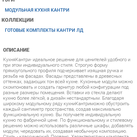
КОЛЛЕКЦИИ
ГОТОВЫЕ КОМПЛЕКТЫ КАНТРИ ЛД
ОПИСАНИЕ
КухняКантри- идеальное решение для ценителей удобного и
при этом индивидуального стиля. Строгую форму
прямоугольного профиля подчеркивает изящная ручка и
резьба на фасадах. Фасады представлены в древесных
оттенках, задающих тон всей кухне. Кухонные модули можно
скомпоновать и создать гарнитур любой конфигурации под
разные размеры помещения. Вставки из стекла делают
кухню более лёгкой, а дизайн нестандартным. Благодаря
широкому модульному ряду кухниКантриможно обустроить
каждый сантиметр пространства, создав максимально
функциональную кухню. Вы получаете индивидуальную
кухню по фабричной цене. По функциональному и стилевому
решению можно использовать различные шкафы, добавлять
модули, чередовать их, создавая необычную композицию.
Стиль - классический, Прованс. Характеристики комплекта
Цена указана без учёта стоимости столешницы, её можно
заказать дополнительно. Корпус ЛДСП 16 мм, цвет Сонома
эйч светлый. Фасад рамочный МДФ 22 мм. в финиш-пленке
цвет - Сонома светлая, вставка - наборная филенка МДФ-