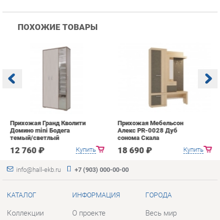
Прихожая Гранд Кволити
Прихожая Мебельсон
К
Домино mini Бодега
Алекс PR-0028 Дуб
п
темый/светлый
сонома Скала
А
с
12 760 ₽
18 690 ₽
Купить
Купить
info@hall-ekb.ru
+7 (903) 000-00-00
КАТАЛОГ
ИНФОРМАЦИЯ
ГОРОДА
Коллекции
О проекте
Весь мир
Вешалки
Контакты
Екатеринбург
Зеркала
Дизайн
Комоды
Доставка и Оплата
Столы
Скидки и Акции
Стулья
Политика
Тумбы
Гарантия