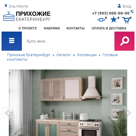
Эль-Монте
Вход
+7 (903) 000-00-00
Зак
0
0
0
обр
О ПРОЕКТЕ
ФАБРИКИ
КОНТАКТЫ
ОПЛАТА И ДОСТАВКА
зво
Прихожие Екатеринбург
Каталог
Коллекции
Готовые
комплекты