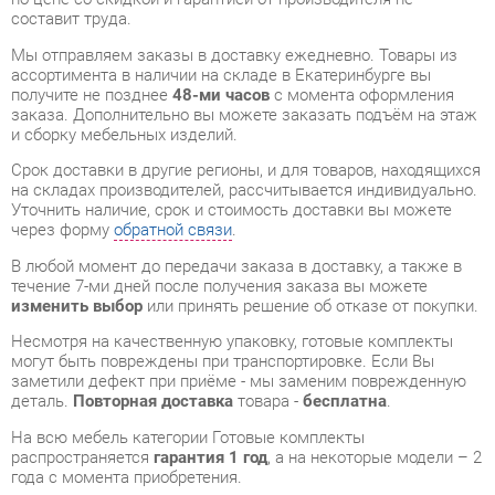
заказа. Дополнительно вы можете заказать подъём на этаж
и сборку мебельных изделий.
Срок доставки в другие регионы, и для товаров, находящихся
на складах производителей, рассчитывается индивидуально.
Уточнить наличие, срок и стоимость доставки вы можете
через форму
обратной связи
.
В любой момент до передачи заказа в доставку, а также в
течение 7-ми дней после получения заказа вы можете
изменить выбор
или принять решение об отказе от покупки.
Несмотря на качественную упаковку, готовые комплекты
могут быть повреждены при транспортировке. Если Вы
заметили дефект при приёме - мы заменим поврежденную
деталь.
Повторная доставка
товара -
бесплатна
.
На всю мебель категории Готовые комплекты
распространяется
гарантия 1 год
, а на некоторые модели – 2
года с момента приобретения.
Кухонный гарнитур 2000 Любимый дом Кантри 05 Сономе
эйч светлая
- это качественное изделие производства
Любимый дом
, соответствующее современному
государственному стандарту.
Надеемся, вы останетесь довольны вашим приобретением, и