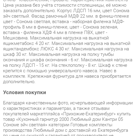
профиль 8 мм в финиш-пленке, цвет - Сонома зеленая,
вставка - филенка ХДФ 4 мм в пленке ПВХ, цвет -
Мешковина. Максимальная нагрузка на выкатной
ящикметабокс 4 20 кг. Максимальная нагрузка на выкатной
ящиктандембокс ЛЮКС 4 30 кг. Максимальная нагрузка на
шкаф 30 кг. Максимальная нагрузка на полку тумбы
окончания и шкафа окончания - 6 кг. Максимальная нагрузка
на полку ЛДСП - 15 кг. На стеклополку - 8 кг. Шкаф к стене
крепится с помощью универсального навеса. Навес в
комплекте. Крепежная фурнитура для навеса приобретается
дополнительно.
Условия покупки
Благодаря качественным фото, исчерпывающей информации
о характеристиках и параметрах, а также отзывам
покупателей маркетплэйса «Прихожие-Екатеринбург» купить
товар «Кухонный гарнитур 2000 Любимый дом Кантри 05
Сономе эйч светлая» категории Готовые комплекты
производства Любимый дом с доставкой из Екатеринбурга
по цене со скидкой и гарантией от производителя не
составит труда.
Мы отправляем заказы в доставку ежедневно. Товары из
ассортимента в наличии на складе в Екатеринбурге вы
получите не позднее
48-ми часов
с момента оформления