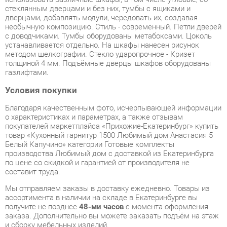
устанавливается отдельно. На шкафы нанесен рисунок
методом шелкографии. Стекло ударопрочное - Кризет
толщиной 4 мм. Подъёмные дверцы шкафов оборудованы
газлифтами.
Условия покупки
Благодаря качественным фото, исчерпывающей информации
о характеристиках и параметрах, а также отзывам
покупателей маркетплэйса «Прихожие-Екатеринбург» купить
товар «Кухонный гарнитур 1500 Любимый дом Анастасия 5
Белый Капучино» категории Готовые комплекты
производства Любимый дом с доставкой из Екатеринбурга
по цене со скидкой и гарантией от производителя не
составит труда.
Мы отправляем заказы в доставку ежедневно. Товары из
ассортимента в наличии на складе в Екатеринбурге вы
получите не позднее
48-ми часов
с момента оформления
заказа. Дополнительно вы можете заказать подъём на этаж
и сборку мебельных изделий.
Срок доставки в другие регионы, и для товаров, находящихся
на складах производителей, рассчитывается индивидуально.
Уточнить наличие, срок и стоимость доставки вы можете
через форму
обратной связи
.