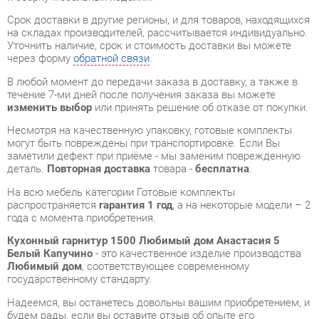
В любой момент до передачи заказа в доставку, а также в
течение 7-ми дней после получения заказа вы можете
изменить выбор
или принять решение об отказе от покупки.
Несмотря на качественную упаковку, готовые комплекты
могут быть повреждены при транспортировке. Если Вы
заметили дефект при приёме - мы заменим поврежденную
деталь.
Повторная доставка
товара -
бесплатна
.
На всю мебель категории Готовые комплекты
распространяется
гарантия 1 год
, а на некоторые модели – 2
года с момента приобретения.
Кухонный гарнитур 1500 Любимый дом Анастасия 5
Белый Капучино
- это качественное изделие производства
Любимый дом
, соответствующее современному
государственному стандарту.
Надеемся, вы останетесь довольны вашим приобретением, и
будем рады, если вы оставите отзыв об опыте его
использования, который поможет сориентироваться нашим
будущим покупателям.
Кроме формы
обратной связи
получить развёрнутую
консультацию, фото и видеообзор продукции вы можете по
e-mail, телефону в Екатеринбурге и через мессенджеры