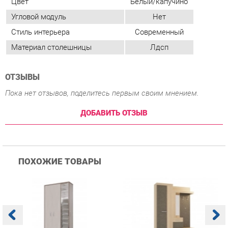
ОТЗЫВЫ
Пока нет отзывов, поделитесь первым своим мнением.
ДОБАВИТЬ ОТЗЫВ
ПОХОЖИЕ ТОВАРЫ
Прихожая Гранд Кволити
Прихожая Мебельсон
К
Домино mini Бодега
Алекс PR-0028 Дуб
п
темый/светлый
сонома Скала
А
с
12 760 ₽
18 690 ₽
Купить
Купить