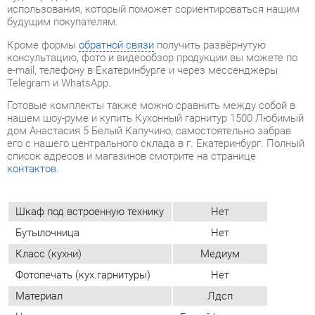
Telegram и WhatsApp.
Готовые комплекты также можно сравнить между собой в
нашем шоу-руме и купить Кухонный гарнитур 1500 Любимый
дом Анастасия 5 Белый Капучино, самостоятельно забрав
его с нашего центрального склада в г. Екатеринбург. Полный
список адресов и магазинов смотрите на странице
контактов
.
Шкаф под встроенную технику
Нет
Бутылочница
Нет
Класс (кухни)
Медиум
Фотопечать (кух.гарнитуры)
Нет
Материал
Лдсп
Цвет
Белый/капучино
Угловой модуль
Нет
Стиль интерьера
Современный
Материал столешницы
Лдсп