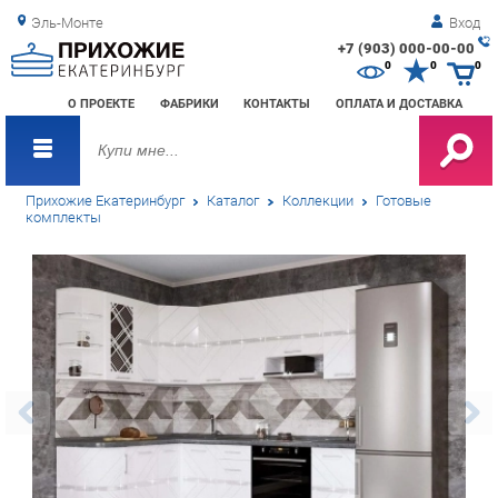
Эль-Монте
Вход
+7 (903) 000-00-00
Зак
0
0
0
обр
О ПРОЕКТЕ
ФАБРИКИ
КОНТАКТЫ
ОПЛАТА И ДОСТАВКА
зво
Прихожие Екатеринбург
Каталог
Коллекции
Готовые
комплекты