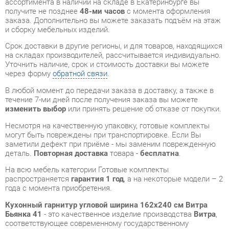
на складах производителей, рассчитывается индивидуально.
Уточнить наличие, срок и стоимость доставки вы можете
через форму
обратной связи
.
В любой момент до передачи заказа в доставку, а также в
течение 7-ми дней после получения заказа вы можете
изменить выбор
или принять решение об отказе от покупки.
Несмотря на качественную упаковку, готовые комплекты
могут быть повреждены при транспортировке. Если Вы
заметили дефект при приёме - мы заменим поврежденную
деталь.
Повторная доставка
товара -
бесплатна
.
На всю мебель категории Готовые комплекты
распространяется
гарантия 1 год
, а на некоторые модели – 2
года с момента приобретения.
Кухонный гарнитур угловой ширина 162х240 см Витра
Бьянка 41
- это качественное изделие производства
Витра
,
соответствующее современному государственному
стандарту.
Надеемся, вы останетесь довольны вашим приобретением, и
будем рады, если вы оставите отзыв об опыте его
использования, который поможет сориентироваться нашим
будущим покупателям.