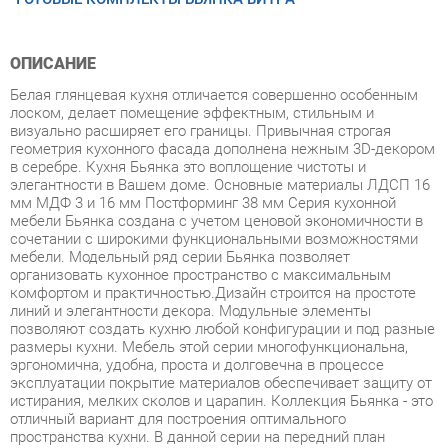
ОПИСАНИЕ
Белая глянцевая кухня отличается совершенно особенным
лоском, делает помещение эффектным, стильным и
визуально расширяет его границы. Привычная строгая
геометрия кухонного фасада дополнена нежным 3D-декором
в серебре. Кухня Бьянка это воплощение чистоты и
элегантности в Вашем доме. Основные материалы ЛДСП 16
мм МДФ 3 и 16 мм Постформинг 38 мм Серия кухонной
мебели Бьянка создана с учетом ценовой экономичности в
сочетании с широкими функциональными возможностями
мебели. Модельный ряд серии Бьянка позволяет
организовать кухонное пространство с максимальным
комфортом и практичностью.Дизайн строится на простоте
линий и элегантности декора. Модульные элементы
позволяют создать кухню любой конфигурации и под разные
размеры кухни. Мебель этой серии многофункциональна,
эргономична, удобна, проста и долговечна в процессе
эксплуатации покрытие материалов обеспечивает защиту от
истирания, мелких сколов и царапин. Коллекция Бьянка - это
отличный вариант для построения оптимального
пространства кухни. В данной серии на передний план
выходит эргономика модули комбинируются между собой и
со всеми дополнительными элементами. Этот набор мебели
понравится как любителям классики, так и ценителям
современных тенденций в мебельном дизайне. С такой