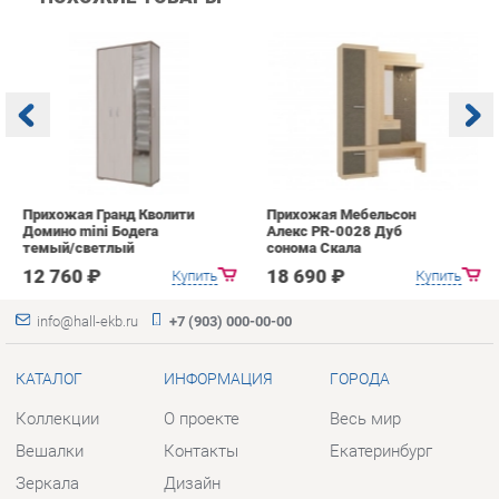
Прихожая Гранд Кволити
Прихожая Мебельсон
К
Домино mini Бодега
Алекс PR-0028 Дуб
п
темый/светлый
сонома Скала
А
с
12 760 ₽
18 690 ₽
Купить
Купить
info@hall-ekb.ru
+7 (903) 000-00-00
КАТАЛОГ
ИНФОРМАЦИЯ
ГОРОДА
Коллекции
О проекте
Весь мир
Вешалки
Контакты
Екатеринбург
Зеркала
Дизайн
Комоды
Доставка и Оплата
Столы
Скидки и Акции
Стулья
Политика
Тумбы
Гарантия
Шкафы
Помощь
Комплектующие