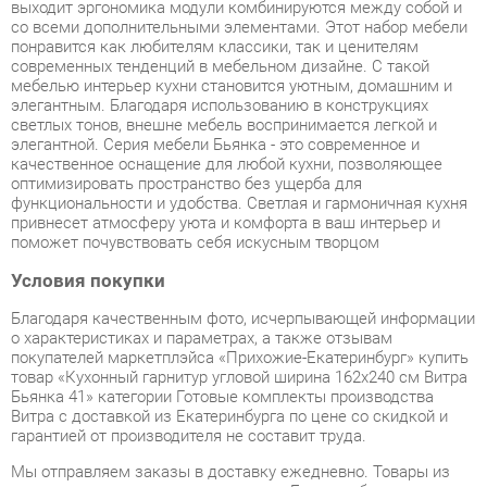
мебелью интерьер кухни становится уютным, домашним и
элегантным. Благодаря использованию в конструкциях
светлых тонов, внешне мебель воспринимается легкой и
элегантной. Серия мебели Бьянка - это современное и
качественное оснащение для любой кухни, позволяющее
оптимизировать пространство без ущерба для
функциональности и удобства. Светлая и гармоничная кухня
привнесет атмосферу уюта и комфорта в ваш интерьер и
поможет почувствовать себя искусным творцом
Условия покупки
Благодаря качественным фото, исчерпывающей информации
о характеристиках и параметрах, а также отзывам
покупателей маркетплэйса «Прихожие-Екатеринбург» купить
товар «Кухонный гарнитур угловой ширина 162х240 см Витра
Бьянка 41» категории Готовые комплекты производства
Витра с доставкой из Екатеринбурга по цене со скидкой и
гарантией от производителя не составит труда.
Мы отправляем заказы в доставку ежедневно. Товары из
ассортимента в наличии на складе в Екатеринбурге вы
получите не позднее
48-ми часов
с момента оформления
заказа. Дополнительно вы можете заказать подъём на этаж
и сборку мебельных изделий.
Срок доставки в другие регионы, и для товаров, находящихся