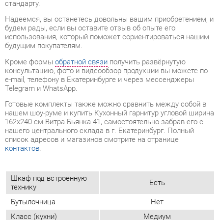
Кроме формы
обратной связи
получить развёрнутую
консультацию, фото и видеообзор продукции вы можете по
e-mail, телефону в Екатеринбурге и через мессенджеры
Telegram и WhatsApp.
Готовые комплекты также можно сравнить между собой в
нашем шоу-руме и купить Кухонный гарнитур угловой ширина
162х240 см Витра Бьянка 41, самостоятельно забрав его с
нашего центрального склада в г. Екатеринбург. Полный
список адресов и магазинов смотрите на странице
контактов
.
Шкаф под встроенную
Есть
технику
Бутылочница
Нет
Класс (кухни)
Медиум
Материал
Лдсп
Белый шпон/белый глянец
Цвет
маргарита
Вес упаковок, кг
380.931
Объем упаковок, м3
0.944