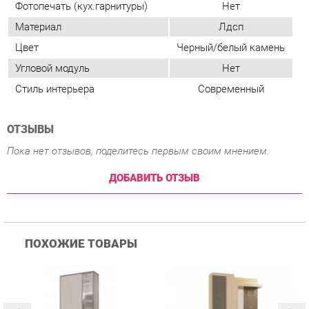
ОТЗЫВЫ
Пока нет отзывов, поделитесь первым своим мнением.
ДОБАВИТЬ ОТЗЫВ
ПОХОЖИЕ ТОВАРЫ
Прихожая Гранд Кволити
Прихожая Мебельсон
К
Домино mini Бодега
Алекс PR-0028 Дуб
п
темый/светлый
сонома Скала
А
с