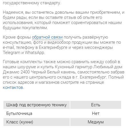
Кроме формы
обратной связи
получить развёрнутую
консультацию, фото и видеообзор продукции вы можете по
e-mail, телефону в Екатеринбурге и через мессенджеры
Telegram и WhatsApp.
Готовые комплекты также можно сравнить между собой в
нашем шоу-руме и купить Кухонный гарнитур Любимый дом
Джамис 2400 Черный Белый камень, самостоятельно забрав
его с нашего центрального склада в г. Екатеринбург. Полный
список адресов и магазинов смотрите на странице
контактов
.
Шкаф под встроенную технику
Есть
Бутылочница
Нет
Класс (кухни)
Медиум
Фотопечать (кух.гарнитуры)
Нет
Материал
Лдсп
Цвет
Черный/белый камень
Угловой модуль
Нет
Стиль интерьера
Современный