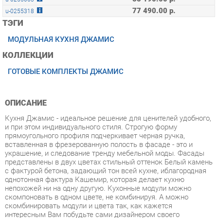
МОДУЛЬНАЯ КУХНЯ ДЖАМИС
КОЛЛЕКЦИИ
ГОТОВЫЕ КОМПЛЕКТЫ ДЖАМИС
ОПИСАНИЕ
Кухня Джамис - идеальное решение для ценителей удобного,
и при этом индивидуального стиля. Строгую форму
прямоугольного профиля подчеркивает черная ручка,
вставленная в фрезерованную полость в фасаде - это и
украшение, и следование тренду мебельной моды. Фасады
представлены в двух цветах стильный оттенок Белый камень
с фактурой бетона, задающий тон всей кухне, иблагородная
однотонная фактура Кашемир, которая делает кухню
непохожей ни на одну другую. Кухонные модули можно
скомпоновать в одном цвете, не комбинируя. А можно
скомбинировать модули и цвета так, как кажется
интересным Вам побудьте сами дизайнером своего
интерьера - это интересно и в результате будет радовать
воплощением мечты. Вставки из стекла сатин делают кухню,
более легкой, а дизайн не стандартным. Благодаря широкому
модульному ряду кухни Джамис, можно обустроить каждый