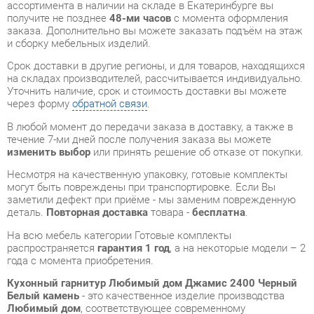
Срок доставки в другие регионы, и для товаров, находящихся
на складах производителей, рассчитывается индивидуально.
Уточнить наличие, срок и стоимость доставки вы можете
через форму
обратной связи
.
В любой момент до передачи заказа в доставку, а также в
течение 7-ми дней после получения заказа вы можете
изменить выбор
или принять решение об отказе от покупки.
Несмотря на качественную упаковку, готовые комплекты
могут быть повреждены при транспортировке. Если Вы
заметили дефект при приёме - мы заменим поврежденную
деталь.
Повторная доставка
товара -
бесплатна
.
На всю мебель категории Готовые комплекты
распространяется
гарантия 1 год
, а на некоторые модели – 2
года с момента приобретения.
Кухонный гарнитур Любимый дом Джамис 2400 Черный
Белый камень
- это качественное изделие производства
Любимый дом
, соответствующее современному
государственному стандарту.
Надеемся, вы останетесь довольны вашим приобретением, и
будем рады, если вы оставите отзыв об опыте его
использования, который поможет сориентироваться нашим
будущим покупателям.