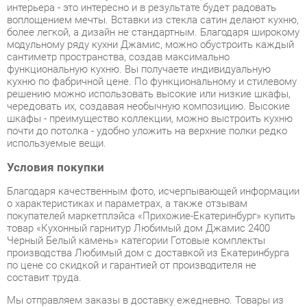
сантиметр пространства, создав максимально
функциональную кухню. Вы получаете индивидуальную
кухню по фабричной цене. По функциональному и стилевому
решению можно использовать высокие или низкие шкафы,
чередовать их, создавая необычную композицию. Высокие
шкафы - преимущество коллекции, можно выстроить кухню
почти до потолка - удобно уложить на верхние полки редко
используемые вещи.
Условия покупки
Благодаря качественным фото, исчерпывающей информации
о характеристиках и параметрах, а также отзывам
покупателей маркетплэйса «Прихожие-Екатеринбург» купить
товар «Кухонный гарнитур Любимый дом Джамис 2400
Черный Белый камень» категории Готовые комплекты
производства Любимый дом с доставкой из Екатеринбурга
по цене со скидкой и гарантией от производителя не
составит труда.
Мы отправляем заказы в доставку ежедневно. Товары из
ассортимента в наличии на складе в Екатеринбурге вы
получите не позднее
48-ми часов
с момента оформления
заказа. Дополнительно вы можете заказать подъём на этаж
и сборку мебельных изделий.