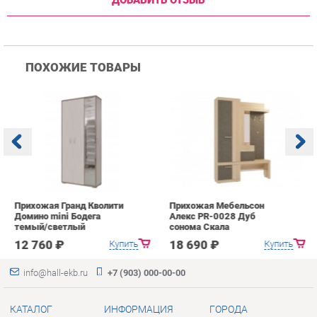
Прихожая Гранд Кволити
Прихожая Мебельсон
К
Домино mini Бодега
Алекс PR-0028 Дуб
п
темый/светлый
сонома Скала
А
с
12 760 ₽
18 690 ₽
Купить
Купить
info@hall-ekb.ru
+7 (903) 000-00-00
КАТАЛОГ
ИНФОРМАЦИЯ
ГОРОДА
Коллекции
О проекте
Весь мир
Вешалки
Контакты
Екатеринбург
Зеркала
Дизайн
Комоды
Доставка и Оплата
Столы
Скидки и Акции