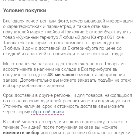
о характеристиках и параметрах, а также отзывам
покупателей маркетплэйса «Прихожие-Екатеринбург» купить
товар «Кухонный гарнитур Любимый дом Кантри 06 Ноче
Таволато» категории Готовые комплекты производства
Любимый дом с доставкой из Екатеринбурга по цене со
скидкой и гарантией от производителя не составит труда.
Мы отправляем заказы в доставку ежедневно. Товары из
ассортимента в наличии на складе в Екатеринбурге вы
получите не позднее
48-ми часов
с момента оформления
заказа. Дополнительно вы можете заказать подъём на этаж
и сборку мебельных изделий.
Срок доставки в другие регионы, и для товаров, находящихся
на складах производителей, рассчитывается индивидуально.
Уточнить наличие, срок и стоимость доставки вы можете
через форму
обратной связи
.
В любой момент до передачи заказа в доставку, а также в
течение 7-ми дней после получения заказа вы можете
изменить выбор
или принять решение об отказе от покупки.
Несмотря на качественную упаковку, готовые комплекты
могут быть повреждены при транспортировке. Если Вы
заметили дефект при приёме - мы заменим поврежденную
деталь.
Повторная доставка
товара -
бесплатна
.