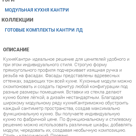
КОЛЛЕКЦИИ
ГОТОВЫЕ КОМПЛЕКТЫ КАНТРИ ЛД
ОПИСАНИЕ
КухняКантри- идеальное решение для ценителей удобного и
при этом индивидуального стиля. Строгую форму
прямоугольного профиля подчеркивает изящная ручка и
резьба на фасадах. Фасады представлены вдревесных
оттенках, задающих тон всей кухне. Кухонные модули можно
скомпоновать и создать гарнитур любой конфигурации под
разные размеры помещения. Вставки из стекла делают
кухню более лёгкой, а дизайн нестандартным. Благодаря
широкому модульному ряду кухниКантриможно обустроить
каждый сантиметр пространства, создав максимально
функциональную кухню. Вы получаете индивидуальную
кухню по фабричной цене. По функциональному и стилевому
решению можно использовать различные шкафы, добавлять
модули, чередовать их, создавая необычную композицию.
Стиль - классический, Прованс.
Условия покупки
Благодаря качественным фото, исчерпывающей информации