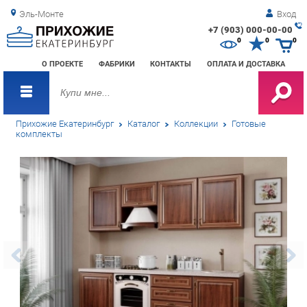
Эль-Монте
Вход
+7 (903) 000-00-00
Зак
0
0
0
обр
О ПРОЕКТЕ
ФАБРИКИ
КОНТАКТЫ
ОПЛАТА И ДОСТАВКА
зво
Прихожие Екатеринбург
Каталог
Коллекции
Готовые
комплекты