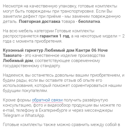
На всю мебель категории Готовые комплекты
распространяется
гарантия 1 год
, а на некоторые модели – 2
года с момента приобретения.
Кухонный гарнитур Любимый дом Кантри 06 Ноче
Таволато
- это качественное изделие производства
Любимый дом
, соответствующее современному
государственному стандарту.
Надеемся, вы останетесь довольны вашим приобретением, и
будем рады, если вы оставите отзыв об опыте его
использования, который поможет сориентироваться нашим
будущим покупателям.
Кроме формы
обратной связи
получить развёрнутую
консультацию, фото и видеообзор продукции вы можете по
e-mail, телефону в Екатеринбурге и через мессенджеры
Telegram и WhatsApp.
Готовые комплекты также можно сравнить между собой в
нашем шоу-руме и купить Кухонный гарнитур Любимый дом
Кантри 06 Ноче Таволато, самостоятельно забрав его с
нашего центрального склада в г. Екатеринбург. Полный
список адресов и магазинов смотрите на странице
контактов
.