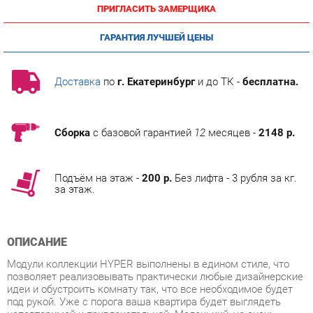
ГАРАНТИЯ ЛУЧШЕЙ ЦЕНЫ
Доставка
по
г. Екатеринбург
и до ТК -
бесплатна.
Сборка
с базовой гарантией
12
месяцев -
2148 р.
Подъём на этаж -
200 р.
Без лифта - 3 рубля за кг.
за этаж.
ОПИСАНИЕ
Модули коллекции HYPER выполнены в едином стиле, что
позволяет реализовывать практически любые дизайнерские
идеи и обустроить комнату так, что все необходимое будет
под рукой. Уже с порога ваша квартира будет выглядеть
неповторимой и привлекательной. Маленький, но очень
значимый модуль гостиной - Куб 1, может быть как
необычной полкой, так и оригинальным комодом - его легко