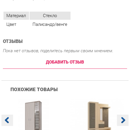
ОТЗЫВЫ
Пока нет отзывов, поделитесь первым своим мнением.
ДОБАВИТЬ ОТЗЫВ
ПОХОЖИЕ ТОВАРЫ
Прихожая Гранд Кволити
Прихожая Мебельсон
К
Домино mini Бодега
Алекс PR-0028 Дуб
п
темый/светлый
сонома Скала
А
с
12 760 ₽
18 690 ₽
Купить
Купить