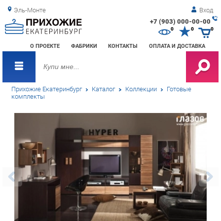
Эль-Монте
Вход
+7 (903) 000-00-00
Зак
0
0
0
обр
О ПРОЕКТЕ
ФАБРИКИ
КОНТАКТЫ
ОПЛАТА И ДОСТАВКА
зво
Прихожие Екатеринбург
Каталог
Коллекции
Готовые
комплекты