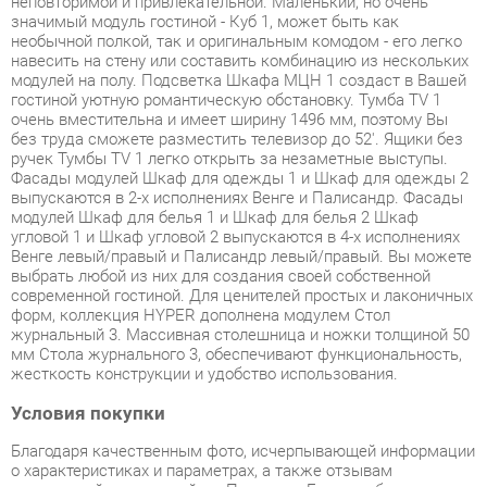
навесить на стену или составить комбинацию из нескольких
модулей на полу. Подсветка Шкафа МЦН 1 создаст в Вашей
гостиной уютную романтическую обстановку. Тумба TV 1
очень вместительна и имеет ширину 1496 мм, поэтому Вы
без труда сможете разместить телевизор до 52'. Ящики без
ручек Тумбы TV 1 легко открыть за незаметные выступы.
Фасады модулей Шкаф для одежды 1 и Шкаф для одежды 2
выпускаются в 2-х исполнениях Венге и Палисандр. Фасады
модулей Шкаф для белья 1 и Шкаф для белья 2 Шкаф
угловой 1 и Шкаф угловой 2 выпускаются в 4-х исполнениях
Венге левый/правый и Палисандр левый/правый. Вы можете
выбрать любой из них для создания своей собственной
современной гостиной. Для ценителей простых и лаконичных
форм, коллекция HYPER дополнена модулем Стол
журнальный 3. Массивная столешница и ножки толщиной 50
мм Стола журнального 3, обеспечивают функциональность,
жесткость конструкции и удобство использования.
Условия покупки
Благодаря качественным фото, исчерпывающей информации
о характеристиках и параметрах, а также отзывам
покупателей маркетплэйса «Прихожие-Екатеринбург» купить
товар «Гостиная Глазовская МФ композиция 1 HYPER
Палисандр/Венге гостиная» категории Готовые комплекты
производства Глазовская мф с доставкой из Екатеринбурга
по цене со скидкой и гарантией от производителя не