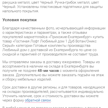
Условия покупки
Благодаря качественным фото, исчерпывающей информации
о характеристиках и параметрах, а также отзывам
покупателей маркетплэйса «Прихожие-Екатеринбург» купить
товар «Гостиная Лофт Любимый дом 1 Дуб Вотан/Оникс
Серый» категории Готовые комплекты производства
Любимый дом с доставкой из Екатеринбурга по цене со
скидкой и гарантией от производителя не составит труда.
Мы отправляем заказы в доставку ежедневно. Товары из
ассортимента в наличии на складе в Екатеринбурге вы
получите не позднее
48-ми часов
с момента оформления
заказа. Дополнительно вы можете заказать подъём на этаж
и сборку мебельных изделий.
Срок доставки в другие регионы, и для товаров, находящихся
на складах производителей, рассчитывается индивидуально.
Уточнить наличие, срок и стоимость доставки вы можете
через форму
обратной связи
.
В любой момент до передачи заказа в доставку, а также в
течение 7-ми дней после получения заказа вы можете
изменить выбор
или принять решение об отказе от покупки.
Несмотря на качественную упаковку, готовые комплекты