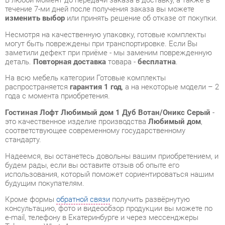
могут быть повреждены при транспортировке. Если Вы
заметили дефект при приёме - мы заменим поврежденную
деталь.
Повторная доставка
товара -
бесплатна
.
На всю мебель категории Готовые комплекты
распространяется
гарантия 1 год
, а на некоторые модели – 2
года с момента приобретения.
Гостиная Лофт Любимый дом 1 Дуб Вотан/Оникс Серый
-
это качественное изделие производства
Любимый дом
,
соответствующее современному государственному
стандарту.
Надеемся, вы останетесь довольны вашим приобретением, и
будем рады, если вы оставите отзыв об опыте его
использования, который поможет сориентироваться нашим
будущим покупателям.
Кроме формы
обратной связи
получить развёрнутую
консультацию, фото и видеообзор продукции вы можете по
e-mail, телефону в Екатеринбурге и через мессенджеры
Telegram и WhatsApp.
Готовые комплекты также можно сравнить между собой в
нашем шоу-руме и купить Гостиная Лофт Любимый дом 1
Дуб Вотан/Оникс Серый, самостоятельно забрав его с
нашего центрального склада в г. Екатеринбург. Полный