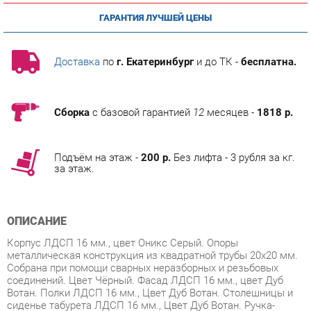
Доставка
по
г. Екатеринбург
и до ТК -
бесплатна.
Сборка
с базовой гарантией
12
месяцев -
1818 р.
Подъём на этаж -
200 р.
Без лифта - 3 рубля за кг.
за этаж.
ОПИСАНИЕ
Корпус ЛДСП 16 мм., цвет Оникс Серый. Опоры
металлическая конструкция из квадратной трубы 20х20 мм.
Собрана при помощи сварных неразборных и резьбовых
соединений. Цвет Чёрный. Фасад ЛДСП 16 мм., цвет Дуб
Вотан. Полки ЛДСП 16 мм., Цвет Дуб Вотан. Столешницы и
сиденье табурета ЛДСП 16 мм., Цвет Дуб Вотан. Ручка-
ракушка металл, цвет Черный. Ручка-грибок металл, цвет
Черный. Установлены пластиковые подпятники для защиты
напольного покрытия.