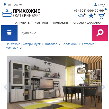
Эль-Монте
Вход
+7 (903) 000-00-00
Зак
0
0
0
обр
О ПРОЕКТЕ
ФАБРИКИ
КОНТАКТЫ
ОПЛАТА И ДОСТАВКА
зво
Прихожие Екатеринбург
Каталог
Коллекции
Готовые
комплекты