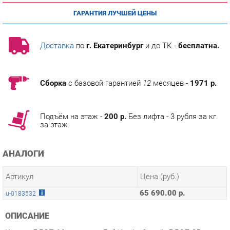
Доставка
по
г. Екатеринбург
и до ТК -
бесплатна.
Сборка
с базовой гарантией
12
месяцев -
1971 р.
Подъём на этаж -
200 р.
Без лифта - 3 рубля за кг.
за этаж.
АНАЛОГИ
Артикул
Цена (руб.)
65 690.00 р.
u-0183532
ОПИСАНИЕ
Корпус ЛДСП 16 мм., цвет Дуб Крафт белый. ЛДСП 25 мм.
цвет Дуб Крафт белый и МДФ профиль в финиш-пленке цвет
Черный - для модуля ЛД 678.040 Стол. Фасад ЛДСП 16 мм.,