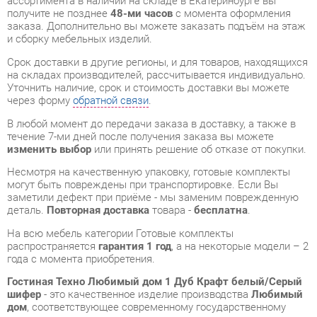
Срок доставки в другие регионы, и для товаров, находящихся
на складах производителей, рассчитывается индивидуально.
Уточнить наличие, срок и стоимость доставки вы можете
через форму
обратной связи
.
В любой момент до передачи заказа в доставку, а также в
течение 7-ми дней после получения заказа вы можете
изменить выбор
или принять решение об отказе от покупки.
Несмотря на качественную упаковку, готовые комплекты
могут быть повреждены при транспортировке. Если Вы
заметили дефект при приёме - мы заменим поврежденную
деталь.
Повторная доставка
товара -
бесплатна
.
На всю мебель категории Готовые комплекты
распространяется
гарантия 1 год
, а на некоторые модели – 2
года с момента приобретения.
Гостиная Техно Любимый дом 1 Дуб Крафт белый/Серый
шифер
- это качественное изделие производства
Любимый
дом
, соответствующее современному государственному
стандарту.
Надеемся, вы останетесь довольны вашим приобретением, и
будем рады, если вы оставите отзыв об опыте его
использования, который поможет сориентироваться нашим
будущим покупателям.