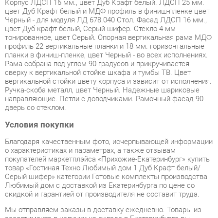
цвет Дуб крафт белый, Серый шифер. Стекло 4 мм
тонированное, цвет Серый. Опорная вертикальная рама МДФ
профиль 22 вертикальные планки и 18 мм. горизонтальные
планки в финиш-пленке, цвет Черный - во всех исполнениях.
Рама собрана под углом 90 градусов и прикручивается
сверху к вертикальной стойке шкафа и тумбы ТВ. Цвет
вертикальной стойки цвету корпуса и зависит от исполнения.
Ручка-скоба металл, цвет Черный. Надежные шариковые
направляющие. Петли с доводчиками. Рамочный фасад 90
дверь со стеклом.
Условия покупки
Благодаря качественным фото, исчерпывающей информации
о характеристиках и параметрах, а также отзывам
покупателей маркетплэйса «Прихожие-Екатеринбург» купить
товар «Гостиная Техно Любимый дом 1 Дуб Крафт белый/
Серый шифер» категории Готовые комплекты производства
Любимый дом с доставкой из Екатеринбурга по цене со
скидкой и гарантией от производителя не составит труда.
Мы отправляем заказы в доставку ежедневно. Товары из
ассортимента в наличии на складе в Екатеринбурге вы
получите не позднее
48-ми часов
с момента оформления
заказа. Дополнительно вы можете заказать подъём на этаж
и сборку мебельных изделий.