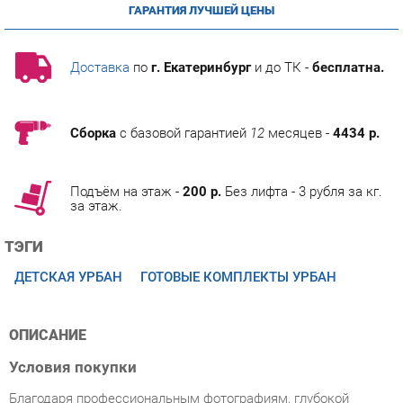
Доставка
по
г. Екатеринбург
и до ТК -
бесплатна.
Сборка
с базовой гарантией
12
месяцев -
4434 р.
Подъём на этаж -
200 р.
Без лифта - 3 рубля за кг.
за этаж.
ТЭГИ
ДЕТСКАЯ УРБАН
ГОТОВЫЕ КОМПЛЕКТЫ УРБАН
ОПИСАНИЕ
Условия покупки
Благодаря профессиональным фотографиям, глубокой
информации о характеристиках и рецензиям покупателей,
приобретение товара Модульная детская Урбан Любимый
дом Урбан 1 Белый/Дуб Золотой категории Готовые