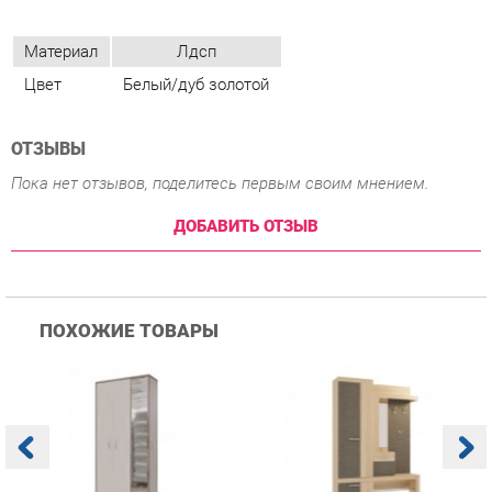
ОТЗЫВЫ
Пока нет отзывов, поделитесь первым своим мнением.
ДОБАВИТЬ ОТЗЫВ
ПОХОЖИЕ ТОВАРЫ
Прихожая Гранд Кволити
Прихожая Мебельсон
К
Домино mini Бодега
Алекс PR-0028 Дуб
п
темый/светлый
сонома Скала
А
с
12 760 ₽
18 690 ₽
Купить
Купить