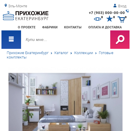
Эль-Монте
Вход
+7 (903) 000-00-00
Зак
0
0
0
обр
О ПРОЕКТЕ
ФАБРИКИ
КОНТАКТЫ
ОПЛАТА И ДОСТАВКА
зво
Прихожие Екатеринбург
Каталог
Коллекции
Готовые
комплекты