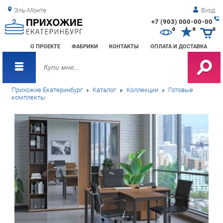
Эль-Монте
Вход
+7 (903) 000-00-00
Зак
0
0
0
обр
О ПРОЕКТЕ
ФАБРИКИ
КОНТАКТЫ
ОПЛАТА И ДОСТАВКА
зво
Прихожие Екатеринбург
Каталог
Коллекции
Готовые
комплекты