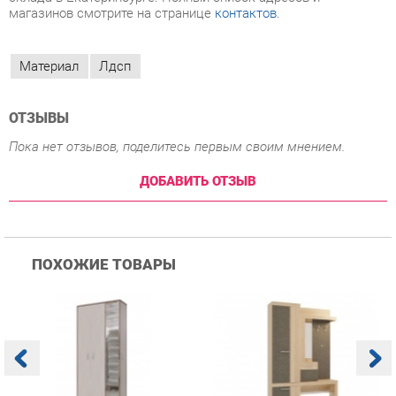
ОТЗЫВЫ
Пока нет отзывов, поделитесь первым своим мнением.
ДОБАВИТЬ ОТЗЫВ
ПОХОЖИЕ ТОВАРЫ
Прихожая Гранд Кволити
Прихожая Мебельсон
К
Домино mini Бодега
Алекс PR-0028 Дуб
п
темый/светлый
сонома Скала
А
с
12 760 ₽
18 690 ₽
Купить
Купить