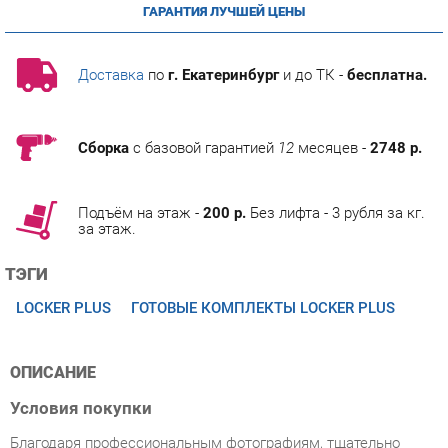
Доставка
по
г. Екатеринбург
и до ТК -
бесплатна.
Сборка
с базовой гарантией
12
месяцев -
2748 р.
Подъём на этаж -
200 р.
Без лифта - 3 рубля за кг.
за этаж.
ТЭГИ
LOCKER PLUS
ГОТОВЫЕ КОМПЛЕКТЫ LOCKER PLUS
ОПИСАНИЕ
Условия покупки
Благодаря профессиональным фотографиям, тщательно
подобранной информации о свойствах и отзывам
покупателей, приобретение товара Готовый комплект Рива
LOCKER plus 3 Дуб Аттик/Белый категории Готовые