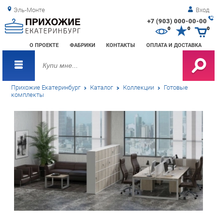
Эль-Монте
Вход
+7 (903) 000-00-00
Зак
0
0
0
обр
О ПРОЕКТЕ
ФАБРИКИ
КОНТАКТЫ
ОПЛАТА И ДОСТАВКА
зво
Прихожие Екатеринбург
Каталог
Коллекции
Готовые
комплекты