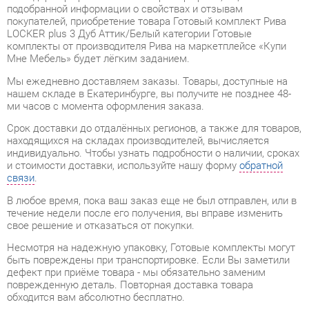
комплекты от производителя Рива на маркетплейсе «Купи
Мне Мебель» будет лёгким заданием.
Мы ежедневно доставляем заказы. Товары, доступные на
нашем складе в Екатеринбурге, вы получите не позднее 48-
ми часов с момента оформления заказа.
Срок доставки до отдалённых регионов, а также для товаров,
находящихся на складах производителей, вычисляется
индивидуально. Чтобы узнать подробности о наличии, сроках
и стоимости доставки, используйте нашу форму
обратной
связи
.
В любое время, пока ваш заказ еще не был отправлен, или в
течение недели после его получения, вы вправе изменить
свое решение и отказаться от покупки.
Несмотря на надежную упаковку, Готовые комплекты могут
быть повреждены при транспортировке. Если Вы заметили
дефект при приёме товара - мы обязательно заменим
поврежденную деталь. Повторная доставка товара
обходится вам абсолютно бесплатно.
Гарантийный период
на весь ассортимент категории
Готовые комплекты составляет
1 год
, в то время как для
отдельных моделей он увеличивается до 2 лет с даты
приобретения.