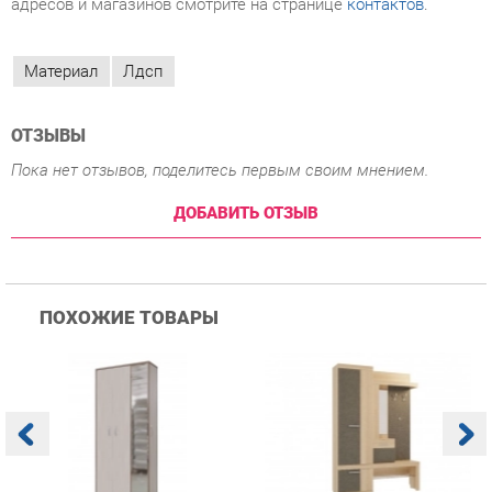
ОТЗЫВЫ
Пока нет отзывов, поделитесь первым своим мнением.
ДОБАВИТЬ ОТЗЫВ
ПОХОЖИЕ ТОВАРЫ
Прихожая Гранд Кволити
Прихожая Мебельсон
К
Домино mini Бодега
Алекс PR-0028 Дуб
п
темый/светлый
сонома Скала
А
с
12 760 ₽
18 690 ₽
Купить
Купить