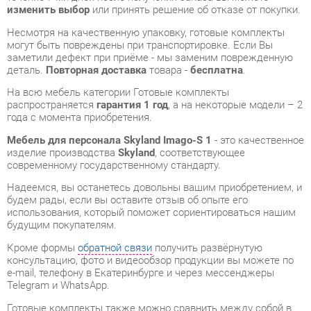
заметили дефект при приёме - мы заменим поврежденную
деталь.
Повторная доставка
товара -
бесплатна
.
На всю мебель категории Готовые комплекты
распространяется
гарантия 1 год
, а на некоторые модели – 2
года с момента приобретения.
Мебель для персонала Skyland Imago-S 1
- это качественное
изделие производства
Skyland
, соответствующее
современному государственному стандарту.
Надеемся, вы останетесь довольны вашим приобретением, и
будем рады, если вы оставите отзыв об опыте его
использования, который поможет сориентироваться нашим
будущим покупателям.
Кроме формы
обратной связи
получить развёрнутую
консультацию, фото и видеообзор продукции вы можете по
e-mail, телефону в Екатеринбурге и через мессенджеры
Telegram и WhatsApp.
Готовые комплекты также можно сравнить между собой в
нашем шоу-руме и купить Мебель для персонала Skyland
Imago-S 1, самостоятельно забрав его с нашего центрального
склада в г. Екатеринбург. Полный список адресов и
магазинов смотрите на странице
контактов
.