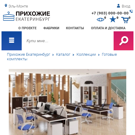
Эль-Монте
Вход
+7 (903) 000-00-00
Зак
0
0
0
обр
О ПРОЕКТЕ
ФАБРИКИ
КОНТАКТЫ
ОПЛАТА И ДОСТАВКА
зво
Прихожие Екатеринбург
Каталог
Коллекции
Готовые
комплекты