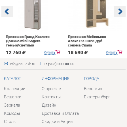
Прихожая Гранд Кволити
Прихожая Мебельсон
К
Домино mini Бодега
Алекс PR-0028 Дуб
п
темый/светлый
сонома Скала
А
с
12 760 ₽
18 690 ₽
Купить
Купить
info@hall-ekb.ru
+7 (903) 000-00-00
КАТАЛОГ
ИНФОРМАЦИЯ
ГОРОДА
Коллекции
О проекте
Весь мир
Вешалки
Контакты
Екатеринбург
Зеркала
Дизайн
Комоды
Доставка и Оплата
Столы
Скидки и Акции
Стулья
Политика
Тумбы
Гарантия
Шкафы
Помощь
Комплектующие