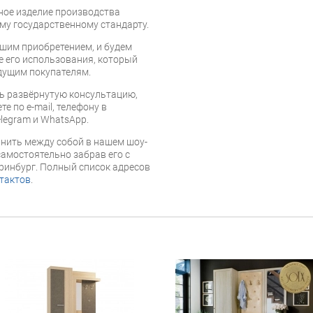
нное изделие производства
му государственному стандарту.
шим приобретением, и будем
е его использования, который
дущим покупателям.
ь развёрнутую консультацию,
е по e-mail, телефону в
legram и WhatsApp.
нить между собой в нашем шоу-
самостоятельно забрав его с
еринбург. Полный список адресов
тактов
.