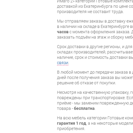
Имаго 2» категории Готовые комплект
доставкой из Екатеринбурга по цене со
производителя не составит труда.
Мы отправляем заказы в доставку еже
в наличии на складе в Екатеринбурге 
часов
с момента оформления заказа. 
заказать подъём на этаж и сборку ме
Срок доставки в другие регионы, и дл
складах производителей, рассчитывае
наличие, срок и стоимость доставки 
связи
.
В любой момент до передачи заказа в д
дней после получения заказа вы може
решение об отказе от покупки.
Несмотря на качественную упаковку, 
повреждены при транспортировке. Есл
приёме - мы заменим поврежденную д
товара -
бесплатна
.
На всю мебель категории Готовые ко
гарантия 1 год
, а на некоторые модели
приобретения.