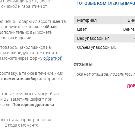
ы производства Skyland с
ГОТОВЫЕ КОМПЛЕКТЫ IMA
 скидкой и гарантией от
Материал
Вин
дневно. Товары из ассортимента
вы получите не позднее
48-ми
Цвет
Венге
Дополнительно вы можете
бельных изделий.
Вес упаковок, кг
Объем упаковок, м3
я товаров, находящихся на
тся индивидуально. Уточнить
вы можете через форму
обратной
ОТЗЫВЫ
оставку, а также в течение 7-ми
Пока нет отзывов, поделитесь
те
изменить выбор
или принять
ДОБ
готовые комплекты могут быть
и Вы заметили дефект при
еталь.
Повторная доставка
мплекты распространяется
 – 2 года с момента