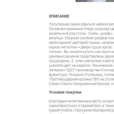
ОПИСАНИЕ
Популярная серия офисной мебели бел
Основная изюминка Imago широкая ц
модельный ряд столы, тумбы ,шкафы, 
ресепшн. Сборная система шкафов по
необходимой цветовой гаммы, наприме
каркас металлик + двери груша арозо
типами - Вы можете купить как приста
Ценовые решения представлены двумя 
груша арозо, 2 - клен/металлик и вен
укажите цвет на изделии. Технические
материал ЛДСП производства Kronos
фурнитура.-Толщина столешниц, топов 
-Противоударная кромка ПВХ на стол
0,6мм.-Стекло тонированное бронза, т
Условия покупки
Благодаря качественным фото, исче
характеристиках и параметрах, а так
маркетплэйса «Прихожие-Екатеринбург