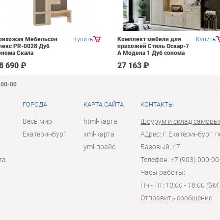
рихожая Мебельсон
Купить
Комплект мебели для
Купить
лекс PR-0028 Дуб
прихожей Стиль Оскар-7
онома Скала
А Модена 1 Дуб сонома
светлый Крем
8 690 ₽
27 163 ₽
-00-00
ГОРОДА
КАРТА САЙТА
КОНТАКТЫ
Весь мир
html-карта
Шоурум и склад самовы
Екатеринбург
xml-карта
Адрес: г. Екатеринбург, п
yml-прайс
Базовый, 47
та
Телефон: +7 (903) 000-00
Часы работы:
Пн - Пт:
10:00 - 18:00 (GM
Отправить сообщение