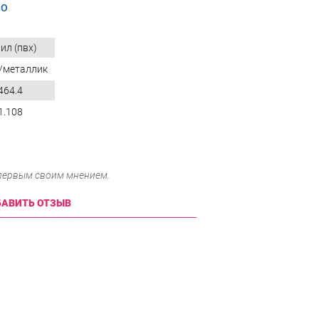
GO
ил (пвх)
/металлик
464.4
1.108
 первым своим мнением.
АВИТЬ ОТЗЫВ