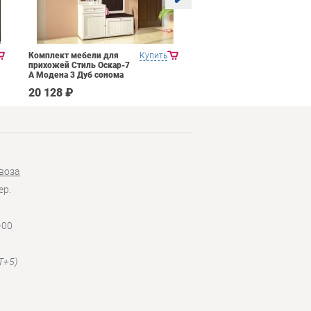
Комплект мебели для
Купить
Прихожая Mobi Трувор
прихожей Стиль Оскар-7
15.120
А Модена 3 Дуб сонома
светлый Крем
20 128 ₽
14 026 ₽
воза
ер.
-00
T+5)