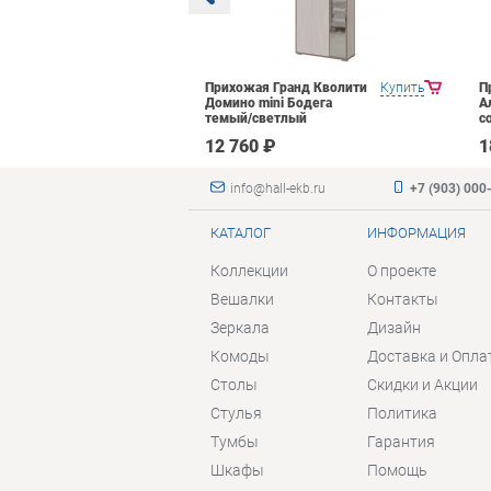
Яна Инна-3
Купить
Прихожая Гранд Кволити
Купить
П
етлый
Домино mini Бодега
А
темый/светлый
с
₽
12 760 ₽
1
info@hall-ekb.ru
+7 (903) 000
КАТАЛОГ
ИНФОРМАЦИЯ
Коллекции
О проекте
Вешалки
Контакты
Зеркала
Дизайн
Комоды
Доставка и Опла
Столы
Скидки и Акции
Стулья
Политика
Тумбы
Гарантия
Шкафы
Помощь