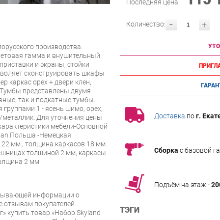
Последняя цена:
-
+
Количество:
орусского производства.
УТО
ветовая гамма и внушительный
приставки и экраны, стойки
ПРИГЛ
зволяет сконструировать шкафы
р каркас орех + двери клен,
ГАРАН
. Тумбы представлены двумя
вные, так и подкатные тумбы.
группами 1 - ясень шимо, орех,
Доставка
по
г. Екат
ге/металлик. Для уточнения цены
 характеристики мебели-Основной
pan Польша -Немецкая
22 мм., толщина каркасов 18 мм.
Сборка
с базовой г
ешницах толщиной 2 мм, каркасы
олщина 2 мм.
Подъём на этаж -
20
рпывающей информации о
же отзывам покупателей
ТЭГИ
» купить товар «Набор Skyland