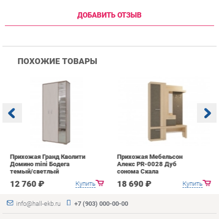
Прихожая Гранд Кволити
Прихожая Мебельсон
К
Домино mini Бодега
Алекс PR-0028 Дуб
п
темый/светлый
сонома Скала
А
с
12 760 ₽
18 690 ₽
Купить
Купить
info@hall-ekb.ru
+7 (903) 000-00-00
КАТАЛОГ
ИНФОРМАЦИЯ
ГОРОДА
Коллекции
О проекте
Весь мир
Вешалки
Контакты
Екатеринбург
Зеркала
Дизайн
Комоды
Доставка и Оплата