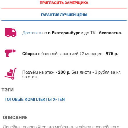
ГАРАНТИЯ ЛУЧШЕЙ ЦЕНЫ
Доставка
по
г. Екатеринбург
и до ТК -
бесплатна.
Сборка
с базовой гарантией
12
месяцев -
975 р.
Подъём на этаж -
200 р.
Без лифта - 3 рубля за кг.
за этаж.
ТЭГИ
ГОТОВЫЕ КОМПЛЕКТЫ X-TEN
ОПИСАНИЕ
Линейка товаров Xten это мебель для офиса европейского
производства по доступной цене. Разработанная и созданная
по последним западным требованиям к безопасности,
внешнему виду и эргономичности, она и в нашей стране