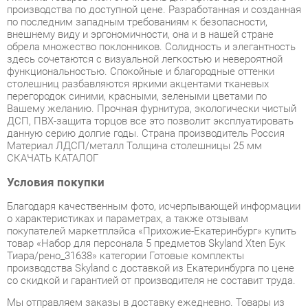
обрела множество поклонников. Солидность и элегантность
здесь сочетаются с визуальной легкостью и невероятной
функциональностью. Спокойные и благородные оттенки
столешниц разбавляются яркими акцентами тканевых
перегородок синими, красными, зелеными цветами по
Вашему желанию. Прочная фурнитура, экологически чистый
ДСП, ПВХ-защита торцов все это позволит эксплуатировать
данную серию долгие годы. Cтрана производитель Россия
Материал ЛДСП/металл Толщина столешницы 25 мм
СКАЧАТЬ КАТАЛОГ
Условия покупки
Благодаря качественным фото, исчерпывающей информации
о характеристиках и параметрах, а также отзывам
покупателей маркетплэйса «Прихожие-Екатеринбург» купить
товар «Набор для персонала 5 предметов Skyland Xten Бук
Тиара/рено_31638» категории Готовые комплекты
производства Skyland с доставкой из Екатеринбурга по цене
со скидкой и гарантией от производителя не составит труда.
Мы отправляем заказы в доставку ежедневно. Товары из
ассортимента в наличии на складе в Екатеринбурге вы
получите не позднее
48-ми часов
с момента оформления
заказа. Дополнительно вы можете заказать подъём на этаж
и сборку мебельных изделий.