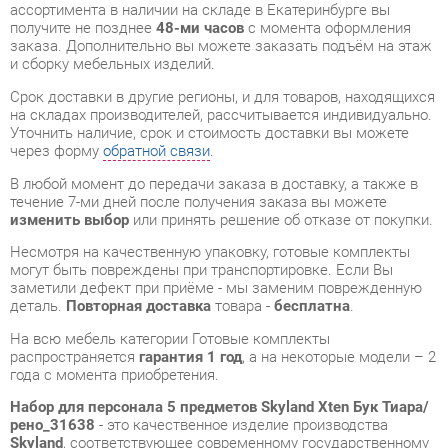
Срок доставки в другие регионы, и для товаров, находящихся
на складах производителей, рассчитывается индивидуально.
Уточнить наличие, срок и стоимость доставки вы можете
через форму
обратной связи
.
В любой момент до передачи заказа в доставку, а также в
течение 7-ми дней после получения заказа вы можете
изменить выбор
или принять решение об отказе от покупки.
Несмотря на качественную упаковку, готовые комплекты
могут быть повреждены при транспортировке. Если Вы
заметили дефект при приёме - мы заменим поврежденную
деталь.
Повторная доставка
товара -
бесплатна
.
На всю мебель категории Готовые комплекты
распространяется
гарантия 1 год
, а на некоторые модели – 2
года с момента приобретения.
Набор для персонала 5 предметов Skyland Xten Бук Тиара/
рено_31638
- это качественное изделие производства
Skyland
, соответствующее современному государственному
стандарту.
Надеемся, вы останетесь довольны вашим приобретением, и
будем рады, если вы оставите отзыв об опыте его
использования, который поможет сориентироваться нашим