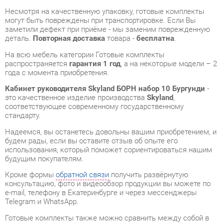
На всю мебель категории Готовые комплекты
распространяется
гарантия 1 год
, а на некоторые модели – 2
года с момента приобретения.
Кабинет руководителя Skyland БОРН набор 10 Бургунди
-
это качественное изделие производства
Skyland
,
соответствующее современному государственному
стандарту.
Надеемся, вы останетесь довольны вашим приобретением, и
будем рады, если вы оставите отзыв об опыте его
использования, который поможет сориентироваться нашим
будущим покупателям.
Кроме формы
обратной связи
получить развёрнутую
консультацию, фото и видеообзор продукции вы можете по
e-mail, телефону в Екатеринбурге и через мессенджеры
Telegram и WhatsApp.
Готовые комплекты также можно сравнить между собой в
нашем шоу-руме и купить Кабинет руководителя Skyland
БОРН набор 10 Бургунди, самостоятельно забрав его с
нашего центрального склада в г. Екатеринбург. Полный
список адресов и магазинов смотрите на странице
контактов
.