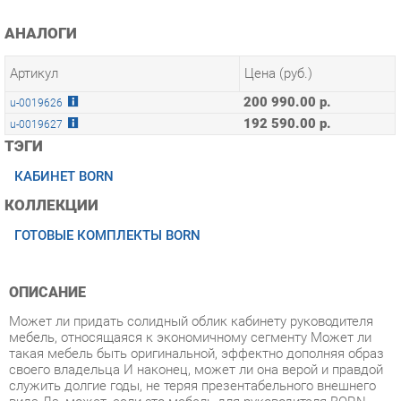
Артикул
Цена (руб.)
200 990.00 р.
u-0019626
192 590.00 р.
u-0019627
ТЭГИ
КАБИНЕТ BORN
КОЛЛЕКЦИИ
ГОТОВЫЕ КОМПЛЕКТЫ BORN
ОПИСАНИЕ
Может ли придать солидный облик кабинету руководителя
мебель, относящаяся к экономичному сегменту Может ли
такая мебель быть оригинальной, эффектно дополняя образ
своего владельца И наконец, может ли она верой и правдой
служить долгие годы, не теряя презентабельного внешнего
вида Да, может, если это мебель для руководителя BORN.
Условия покупки
Благодаря качественным фото, исчерпывающей информации