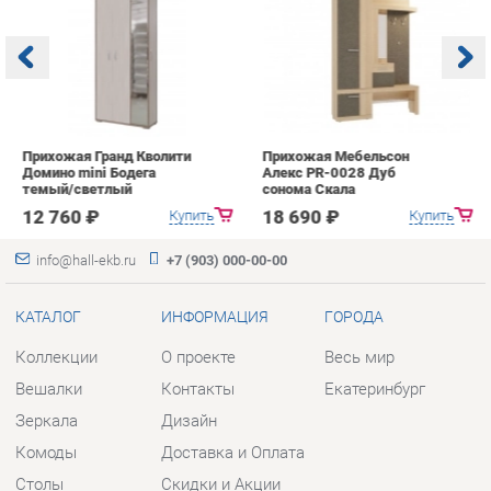
Прихожая Гранд Кволити
Прихожая Мебельсон
К
Домино mini Бодега
Алекс PR-0028 Дуб
п
темый/светлый
сонома Скала
А
с
12 760 ₽
18 690 ₽
Купить
Купить
info@hall-ekb.ru
+7 (903) 000-00-00
КАТАЛОГ
ИНФОРМАЦИЯ
ГОРОДА
Коллекции
О проекте
Весь мир
Вешалки
Контакты
Екатеринбург
Зеркала
Дизайн
Комоды
Доставка и Оплата
Столы
Скидки и Акции
Стулья
Политика
Тумбы
Гарантия
Шкафы
Помощь
Комплектующие