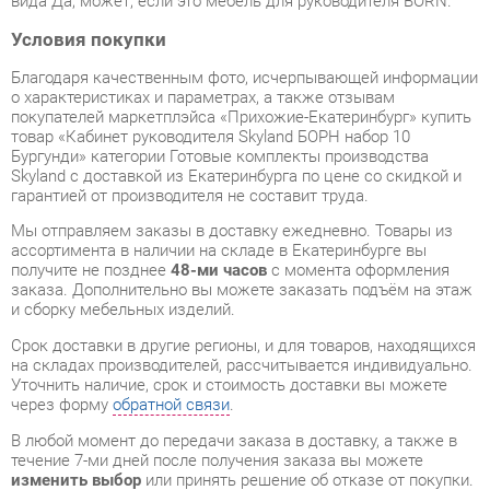
о характеристиках и параметрах, а также отзывам
покупателей маркетплэйса «Прихожие-Екатеринбург» купить
товар «Кабинет руководителя Skyland БОРН набор 10
Бургунди» категории Готовые комплекты производства
Skyland с доставкой из Екатеринбурга по цене со скидкой и
гарантией от производителя не составит труда.
Мы отправляем заказы в доставку ежедневно. Товары из
ассортимента в наличии на складе в Екатеринбурге вы
получите не позднее
48-ми часов
с момента оформления
заказа. Дополнительно вы можете заказать подъём на этаж
и сборку мебельных изделий.
Срок доставки в другие регионы, и для товаров, находящихся
на складах производителей, рассчитывается индивидуально.
Уточнить наличие, срок и стоимость доставки вы можете
через форму
обратной связи
.
В любой момент до передачи заказа в доставку, а также в
течение 7-ми дней после получения заказа вы можете
изменить выбор
или принять решение об отказе от покупки.
Несмотря на качественную упаковку, готовые комплекты
могут быть повреждены при транспортировке. Если Вы
заметили дефект при приёме - мы заменим поврежденную
деталь.
Повторная доставка
товара -
бесплатна
.