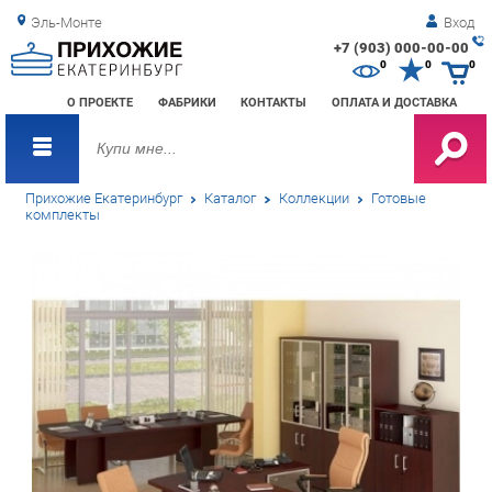
Эль-Монте
Вход
+7 (903) 000-00-00
Зак
0
0
0
обр
О ПРОЕКТЕ
ФАБРИКИ
КОНТАКТЫ
ОПЛАТА И ДОСТАВКА
зво
Прихожие Екатеринбург
Каталог
Коллекции
Готовые
комплекты