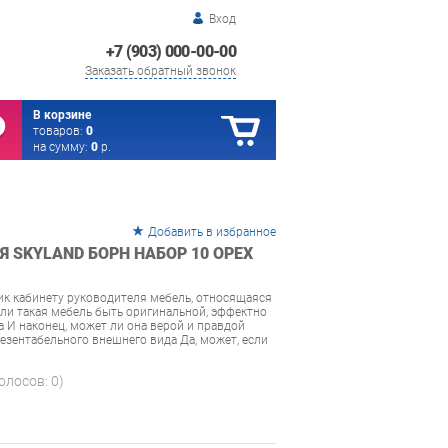
Вход
+7 (903) 000-00-00
Заказать обратный звонок
В корзине
товаров:
0
на сумму:
0
р.
Добавить в избранное
 SKYLAND БОРН НАБОР 10 ОРЕХ
к кабинету руководителя мебель, относящаяся
ли такая мебель быть оригинальной, эффектно
 И наконец, может ли она верой и правдой
резентабельного внешнего вида Да, может, если
голосов:
0
)