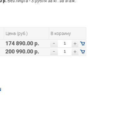
0 р.
Без лифта - 3 рубля за кг. за этаж.
Цена (руб.)
В корзину
-
174 890.00 р.
+
-
200 990.00 р.
+
N