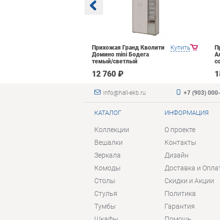
Яна Инна-3
Купить
Прихожая Гранд Кволити
Купить
П
етлый
Домино mini Бодега
А
темый/светлый
с
₽
12 760 ₽
1
info@hall-ekb.ru
+7 (903) 000
КАТАЛОГ
ИНФОРМАЦИЯ
Коллекции
О проекте
Вешалки
Контакты
Зеркала
Дизайн
Комоды
Доставка и Опла
Столы
Скидки и Акции
Стулья
Политика
Тумбы
Гарантия
Шкафы
Помощь