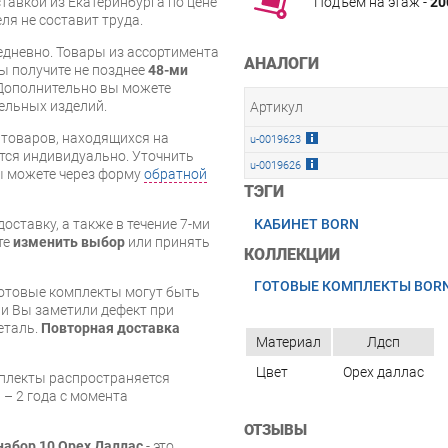
Подъём на этаж -
20
тавкой из Екатеринбурга по цене
ля не составит труда.
дневно. Товары из ассортимента
АНАЛОГИ
вы получите не позднее
48-ми
Дополнительно вы можете
бельных изделий.
Артикул
я товаров, находящихся на
u-0019623
тся индивидуально. Уточнить
u-0019626
вы можете через форму
обратной
ТЭГИ
КАБИНЕТ BORN
оставку, а также в течение 7-ми
те
изменить выбор
или принять
КОЛЛЕКЦИИ
ГОТОВЫЕ КОМПЛЕКТЫ BOR
готовые комплекты могут быть
и Вы заметили дефект при
еталь.
Повторная доставка
Материал
Лдсп
Цвет
Орех даллас
мплекты распространяется
 – 2 года с момента
ОТЗЫВЫ
набор 10 Орех Даллас
- это