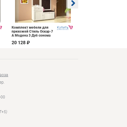
Комплект мебели для
Купить
Прихожая Mobi Трувор
прихожей Стиль Оскар-7
15.120
А Модена 3 Дуб сонома
светлый Крем
20 128 ₽
14 026 ₽
воза
ер.
-00
T+5)