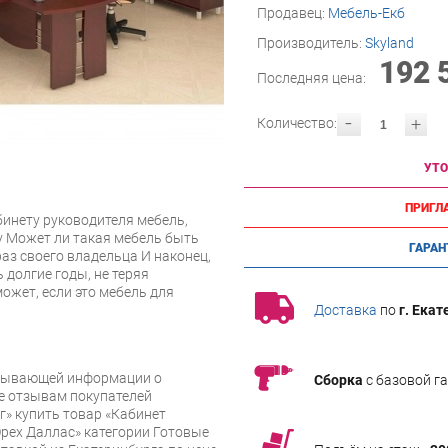
Продавец:
Мебель-Екб
Производитель:
Skyland
192 
Последняя цена:
-
+
Количество:
УТО
ПРИГЛ
инету руководителя мебель,
у Может ли такая мебель быть
ГАРАН
аз своего владельца И наконец,
 долгие годы, не теряя
ожет, если это мебель для
Доставка
по
г. Екат
рпывающей информации о
Сборка
с базовой г
же отзывам покупателей
» купить товар «Кабинет
Орех Даллас» категории Готовые