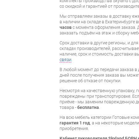
комплекты производства Skyland с дос
со скидкой и гарантией от производите
Мы отправляем заказы в доставку еже
в наличии на складе в Екатеринбурге 
часов
с момента оформления заказа. 
заказать подъём на этаж и сборку ме
Срок доставки в другие регионы, и дл
складах производителей, рассчитывае
наличие, срок и стоимость доставки 
связи
.
В любой момент до передачи заказа в д
дней после получения заказа вы може
решение об отказе от покупки.
Несмотря на качественную упаковку, 
повреждены при транспортировке. Есл
приёме - мы заменим поврежденную д
товара -
бесплатна
.
На всю мебель категории Готовые ко
гарантия 1 год
, а на некоторые модели
приобретения.
Кабинет руководителя Skyland БОРН 