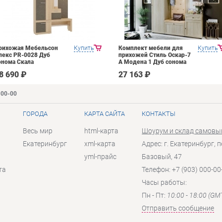
рихожая Мебельсон
Купить
Комплект мебели для
Купить
лекс PR-0028 Дуб
прихожей Стиль Оскар-7
онома Скала
А Модена 1 Дуб сонома
светлый Крем
8 690 ₽
27 163 ₽
-00-00
ГОРОДА
КАРТА САЙТА
КОНТАКТЫ
Весь мир
html-карта
Шоурум и склад самовы
Екатеринбург
xml-карта
Адрес: г. Екатеринбург, п
yml-прайс
Базовый, 47
та
Телефон: +7 (903) 000-00
Часы работы:
Пн - Пт:
10:00 - 18:00 (GM
Отправить сообщение