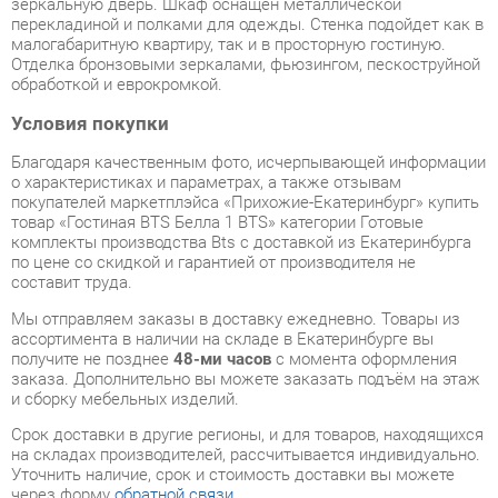
Отделка бронзовыми зеркалами, фьюзингом, пескоструйной
обработкой и еврокромкой.
Условия покупки
Благодаря качественным фото, исчерпывающей информации
о характеристиках и параметрах, а также отзывам
покупателей маркетплэйса «Прихожие-Екатеринбург» купить
товар «Гостиная BTS Белла 1 BTS» категории Готовые
комплекты производства Bts с доставкой из Екатеринбурга
по цене со скидкой и гарантией от производителя не
составит труда.
Мы отправляем заказы в доставку ежедневно. Товары из
ассортимента в наличии на складе в Екатеринбурге вы
получите не позднее
48-ми часов
с момента оформления
заказа. Дополнительно вы можете заказать подъём на этаж
и сборку мебельных изделий.
Срок доставки в другие регионы, и для товаров, находящихся
на складах производителей, рассчитывается индивидуально.
Уточнить наличие, срок и стоимость доставки вы можете
через форму
обратной связи
.
В любой момент до передачи заказа в доставку, а также в
течение 7-ми дней после получения заказа вы можете
изменить выбор
или принять решение об отказе от покупки.