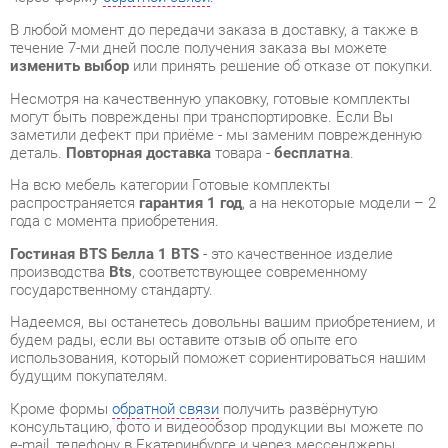
Несмотря на качественную упаковку, готовые комплекты
могут быть повреждены при транспортировке. Если Вы
заметили дефект при приёме - мы заменим поврежденную
деталь.
Повторная доставка
товара -
бесплатна
.
На всю мебель категории Готовые комплекты
распространяется
гарантия 1 год
, а на некоторые модели – 2
года с момента приобретения.
Гостиная BTS Белла 1 BTS
- это качественное изделие
производства
Bts
, соответствующее современному
государственному стандарту.
Надеемся, вы останетесь довольны вашим приобретением, и
будем рады, если вы оставите отзыв об опыте его
использования, который поможет сориентироваться нашим
будущим покупателям.
Кроме формы
обратной связи
получить развёрнутую
консультацию, фото и видеообзор продукции вы можете по
e-mail, телефону в Екатеринбурге и через мессенджеры
Telegram и WhatsApp.
Готовые комплекты также можно сравнить между собой в
нашем шоу-руме и купить Гостиная BTS Белла 1 BTS,
самостоятельно забрав его с нашего центрального склада в