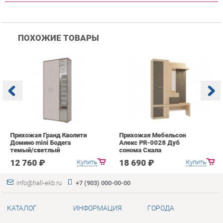
Прихожая Гранд Кволити
Прихожая Мебельсон
К
Домино mini Бодега
Алекс PR-0028 Дуб
п
темый/светлый
сонома Скала
А
с
12 760 ₽
18 690 ₽
Купить
Купить
info@hall-ekb.ru
+7 (903) 000-00-00
КАТАЛОГ
ИНФОРМАЦИЯ
ГОРОДА
Коллекции
О проекте
Весь мир
Вешалки
Контакты
Екатеринбург
Зеркала
Дизайн
Комоды
Доставка и Оплата
Столы
Скидки и Акции