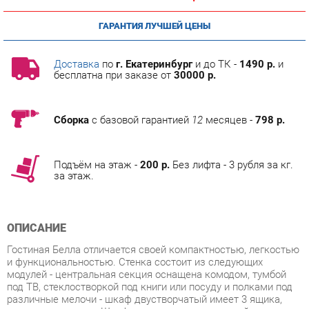
Доставка
по
г. Екатеринбург
и до ТК -
1490 р.
и
бесплатна при заказе от
30000 р.
Сборка
с базовой гарантией
12
месяцев -
798 р.
Подъём на этаж -
200 р.
Без лифта - 3 рубля за кг.
за этаж.
ОПИСАНИЕ
Гостиная Белла отличается своей компактностью, легкостью
и функциональностью. Стенка состоит из следующих
модулей - центральная секция оснащена комодом, тумбой
под ТВ, стеклостворкой под книги или посуду и полками под
различные мелочи - шкаф двустворчатый имеет 3 ящика,
зеркальную дверь. Шкаф оснащен металлической
перекладиной и полками для одежды. Стенка подойдет как в
малогабаритную квартиру, так и в просторную гостиную.