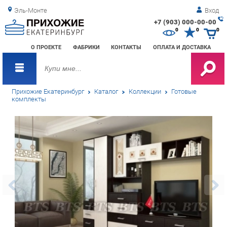
Эль-Монте
Вход
+7 (903) 000-00-00
Зак
0
0
0
обр
О ПРОЕКТЕ
ФАБРИКИ
КОНТАКТЫ
ОПЛАТА И ДОСТАВКА
зво
Прихожие Екатеринбург
Каталог
Коллекции
Готовые
комплекты