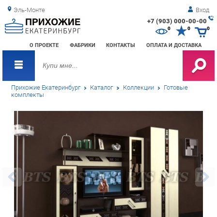
Эль-Монте
Вход
+7 (903) 000-00-00
Зак
0
0
0
обр
О ПРОЕКТЕ
ФАБРИКИ
КОНТАКТЫ
ОПЛАТА И ДОСТАВКА
зво
Прихожие Екатеринбург
Каталог
Коллекции
Готовые
комплекты