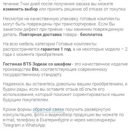
могут быть повреждены при транспортировке. Если Вы
заметили дефект при приёме - мы заменим поврежденную
деталь.
Повторная доставка
товара -
бесплатна
.
На всю мебель категории Готовые комплекты
распространяется
гарантия 1 год
, а на некоторые модели – 2
года с момента приобретения.
Гостиная BTS Зодиак со шкафом
- это качественное изделие
производства
Bts
, соответствующее современному
государственному стандарту.
Надеемся, вы останетесь довольны вашим приобретением, и
будем рады, если вы оставите отзыв об опыте его
использования, который поможет сориентироваться нашим
будущим покупателям.
Кроме формы
обратной связи
получить развёрнутую
консультацию, фото и видеообзор продукции вы можете по
e-mail, телефону в Екатеринбурге и через мессенджеры
Telegram и WhatsApp.
Готовые комплекты также можно сравнить между собой в
нашем шоу-руме и купить Гостиная BTS Зодиак со шкафом,
самостоятельно забрав его с нашего центрального склада в
г. Екатеринбург. Полный список адресов и магазинов
смотрите на странице
контактов
.