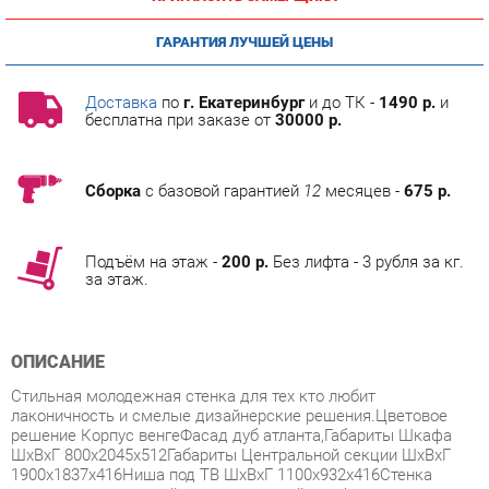
ГАРАНТИЯ ЛУЧШЕЙ ЦЕНЫ
Доставка
по
г. Екатеринбург
и до ТК -
1490 р.
и
бесплатна при заказе от
30000 р.
Сборка
с базовой гарантией
12
месяцев -
675 р.
Подъём на этаж -
200 р.
Без лифта - 3 рубля за кг.
за этаж.
ОПИСАНИЕ
Стильная молодежная стенка для тех кто любит
лаконичность и смелые дизайнерские решения.Цветовое
решение Корпус венгеФасад дуб атланта,Габариты Шкафа
ШхВхГ 800х2045х512Габариты Центральной секции ШхВхГ
1900х1837х416Ниша под ТВ ШхВхГ 1100х932х416Стенка
имеет вместительный двухстворчатый шкаф, два пенала с
тонированным стеклом под книги и посуду.Модная отделка
зеркалом с амальгамой ручной работы.