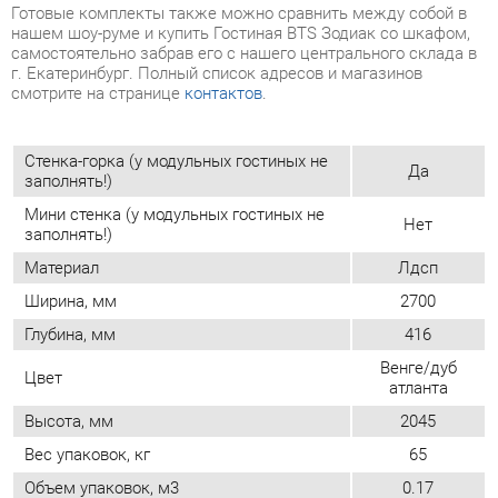
Стенка-горка (у модульных гостиных не
Да
заполнять!)
Мини стенка (у модульных гостиных не
Нет
заполнять!)
Материал
Лдсп
Ширина, мм
2700
Глубина, мм
416
Венге/дуб
Цвет
атланта
Высота, мм
2045
Вес упаковок, кг
65
Объем упаковок, м3
0.17
Стиль интерьера
Современный
ОТЗЫВЫ
Пока нет отзывов, поделитесь первым своим мнением.